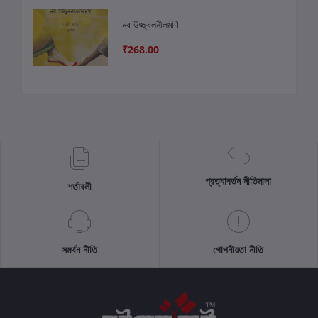
নব উজ্জ্বলনীলমণি
₹268.00
প্রত্যাবর্তন নীতিমালা
শর্তাবলী
সমর্থন নীতি
গোপনীয়তা নীতি