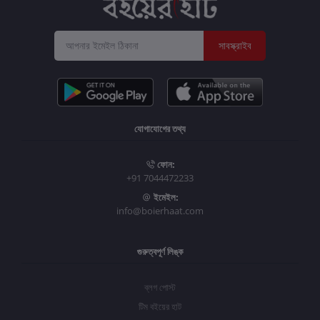
সাবস্ক্রাইব
যোগাযোগের তথ্য
ফোন:
+91 7044472233
ইমেইল:
info@boierhaat.com
গুরুত্বপূর্ণ লিঙ্ক
ব্লগ পোস্ট
টিম বইয়ের হাট