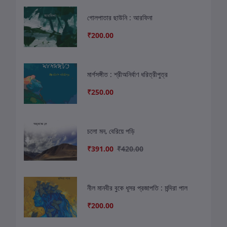
গোলপাতার ছাউনি : আরফিনা
₹200.00
মার্গসঙ্গীত : শ্রীঅনির্বাণ ধরিত্রীপুত্র
₹250.00
চলো মন, বেরিয়ে পড়ি
₹391.00
₹420.00
নীল মানবীর বুকে ধূসর প্রজাপতি : মন্দিরা পাল
₹200.00