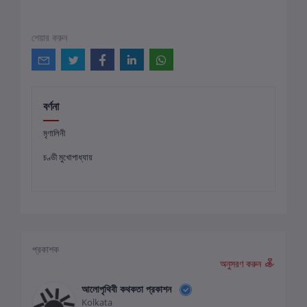
শেয়ার করুন
বর্ণনা
মৃণালিনী
চণ্ডী মুখোপাধ্যায়
প্রকাশক
অনুসরণ করুন
আলোপৃথিবী কথকতা প্রকাশন
Kolkata