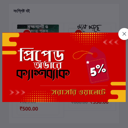
সংশ্লিষ্ট বই
ছাড়
5%
ছাড়
8%
ব্রহ্মবাণী ও অধ্যাত্ম পুরুষ
মনে পড়ছে
কার্টে যোগ করুন
কার্টে যোগ করুন
মণীন্দ্রনাথ সাহা
লেখক:
পঙ্কজ সাহা
লেখক:
দীপ্ত দাশগুপ্ত
₹525.00
₹550.00
₹600.00
₹500.00