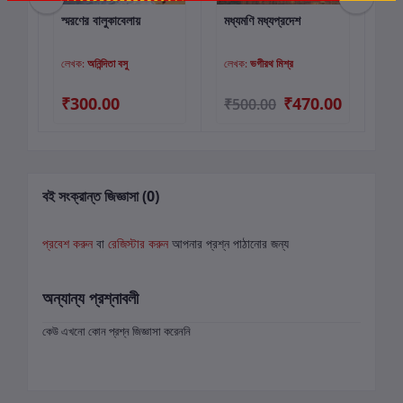
স্মরণের বালুকাবেলায়
মধ্যমণি মধ্যপ্রদেশ
যায
কার্টে যোগ করুন
কার্টে যোগ করুন
লেখক:
অনিন্দিতা বসু
লেখক:
ভগীরথ মিশ্র
লে
00
₹300.00
₹470.00
₹
₹500.00
বই সংক্রান্ত জিজ্ঞাসা (0)
প্রবেশ করুন
বা
রেজিস্টার করুন
আপনার প্রশ্ন পাঠানোর জন্য
অন্যান্য প্রশ্নাবলী
কেউ এখনো কোন প্রশ্ন জিজ্ঞাসা করেননি