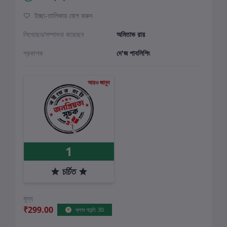
ইচ্ছা-তালিকায় যোগ করুন
লিখেছেন/সম্পাদনা করেছেন
অমিতাভ রায়
প্রকাশক
দে'জ পাবলিশিং
আরও জানুন
1
চর্চিত
মূল্য
₹299.00
ক্লাব পয়েন্ট: 30