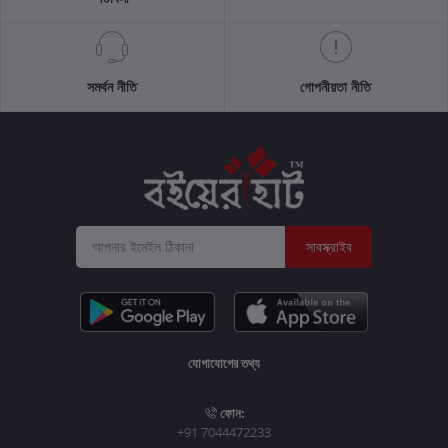
সমর্থন নীতি
গোপনীয়তা নীতি
সাবস্ক্রাইব
যোগাযোগের তথ্য
ফোন:
+91 7044472233