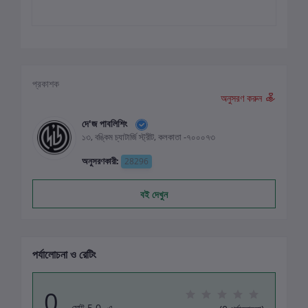
প্রকাশক
অনুসরণ করুন
দে'জ পাবলিশিং
১৩, বঙ্কিম চ্যাটার্জি স্ট্রীট, কলকাতা -৭০০০৭৩
অনুসরণকারী:
28296
বই দেখুন
পর্যালোচনা ও রেটিং
0
মোট 5.0 -এ