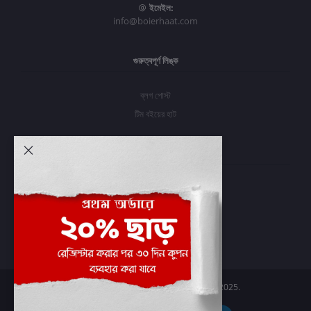
ইমেইল:
info@boierhaat.com
গুরুত্বপূর্ণ লিঙ্ক
ব্লগ পোস্ট
টিম বইয়ের হাট
আমার অ্যাকাউন্ট
প্রবেশ করুন
অর্ডার ইতিহাস
আমার ইচ্ছাগুলি
অর্ডার ট্র্যাকিং
Boier Haat™ | © All rights reserved 2025.