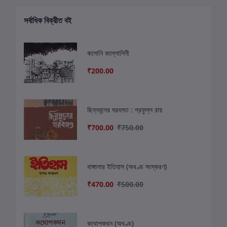
সর্বাধিক বিক্রীত বই
কলোনি কল্লোলিনী
₹200.00
ছিন্নমূলের ঘরবসত : প্রফুল্ল রায়
₹700.00
₹750.00
বাঙ্গালার ইতিহাস (অখণ্ড সংস্করণ)
₹470.00
₹500.00
কথোপকথন (অখণ্ড)