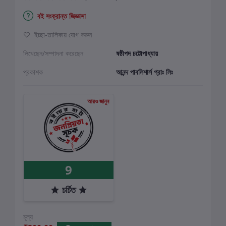
বই সংক্রান্ত জিজ্ঞাসা
ইচ্ছা-তালিকায় যোগ করুন
লিখেছেন/সম্পাদনা করেছেন
ষষ্ঠীপদ চট্টোপাধ্যায়
প্রকাশক
আনন্দ পাবলিশার্স প্রাঃ লিঃ
আরও জানুন
9
চর্চিত
মূল্য