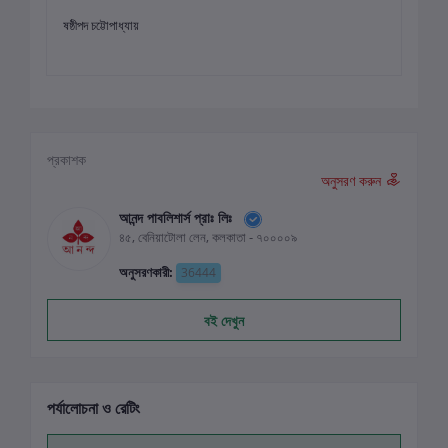
ষষ্ঠীপদ চট্টোপাধ্যায়
প্রকাশক
অনুসরণ করুন
আনন্দ পাবলিশার্স প্রাঃ লিঃ
৪৫, বেনিয়াটোলা লেন, কলকাতা - ৭০০০০৯
অনুসরণকারী:
36444
বই দেখুন
পর্যালোচনা ও রেটিং