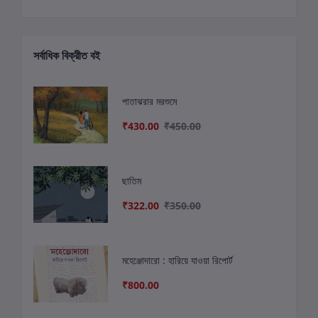
সর্বাধিক বিক্রীত বই
পাতাঝরার মরশুমে
₹430.00
₹450.00
ছাতিম
₹322.00
₹350.00
মহেঞ্জোদারো : হারিয়ে যাওয়া রিপোর্ট
₹800.00