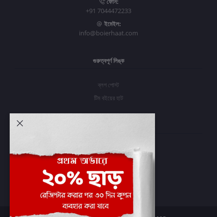
ফোন:
+91 7044472233
ইমেইল:
info@boierhaat.com
গুরুত্বপূর্ণ লিঙ্ক
ব্লগ পোস্ট
টিম বইয়ের হাট
আমার অ্যাকাউন্ট
প্রবেশ করুন
অর্ডার ইতিহাস
আমার ইচ্ছাগুলি
অর্ডার ট্র্যাকিং