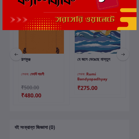
ছাড়
4%
ছাড়
গল্পকুঞ্জ
যে জলে ভেঙেছে মাস্তুল
গল্প
কার্টে যোগ করুন
কার্টে যোগ করুন
লেখক:
দেবর্ষি সারগী
লেখক:
Rumi
লে
Bandyopadhyay
00
₹500.00
₹275.00
₹3
₹480.00
বই সংক্রান্ত জিজ্ঞাসা (0)