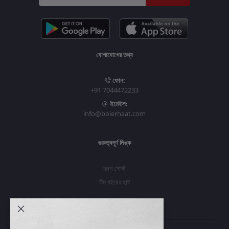
যোগাযোগের তথ্য
ফোন:
+91 7044472233
ইমেইল:
info@boierhaat.com
গুরুত্বপূর্ণ লিঙ্ক
ব্লগ পোস্ট
টিম বইয়ের হাট
আমার অ্যাকাউন্ট