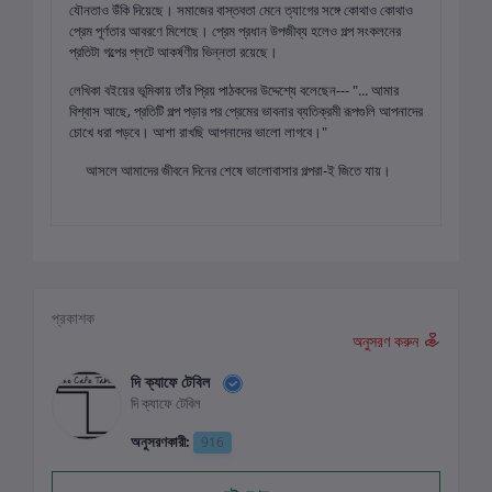
যৌনতাও উঁকি দিয়েছে। সমাজের বাস্তবতা মেনে ত্যাগের সঙ্গে কোথাও কোথাও
প্রেম পূর্ণতার আবরণে মিশেছে। প্রেম প্রধান উপজীব্য হলেও গল্প সংকলনের
প্রতিটা গল্পের প্লটে আকর্ষণীয় ভিন্নতা রয়েছে।
লেখিকা বইয়ের ভূমিকায় তাঁর প্রিয় পাঠকদের উদ্দেশ্যে বলেছেন--- "... আমার
বিশ্বাস আছে, প্রতিটি গল্প পড়ার পর প্রেমের ভাবনার ব্যতিক্রমী রূপগুলি আপনাদের
চোখে ধরা পড়বে। আশা রাখছি আপনাদের ভালো লাগবে।"
আসলে আমাদের জীবনে দিনের শেষে ভালোবাসার গল্পরা-ই জিতে যায়।
প্রকাশক
অনুসরণ করুন
দি ক্যাফে টেবিল
দি ক্যাফে টেবিল
অনুসরণকারী:
916