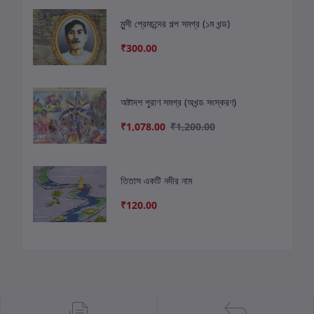
মুন্সী প্রেমচন্দের গল্প সমগ্র (১ম খন্ড)
₹300.00
অষ্টাদশ পুরাণ সমগ্র (অখন্ড সংস্করণ)
₹1,078.00
₹1,200.00
তিতাস একটি নদীর নাম
₹120.00