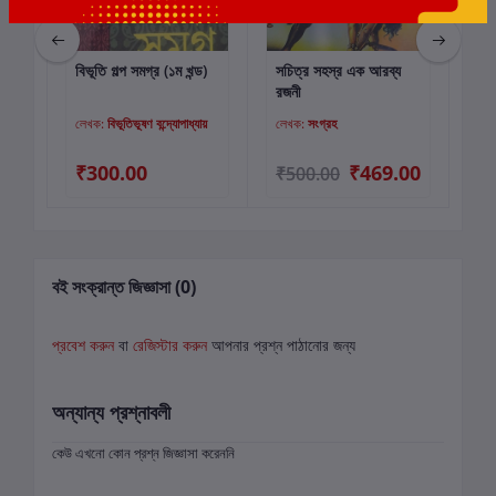
বিভূতি গল্প সমগ্র (১ম খন্ড)
সচিত্র সহস্র এক আরব্য
মুন্
কার্টে যোগ করুন
কার্টে যোগ করুন
রজনী
(১ম
লেখক:
বিভূতিভূষণ বন্দ্যোপাধ্যায়
লেখক:
সংগ্রহ
লে
₹300.00
₹469.00
₹
₹500.00
বই সংক্রান্ত জিজ্ঞাসা (0)
প্রবেশ করুন
বা
রেজিস্টার করুন
আপনার প্রশ্ন পাঠানোর জন্য
অন্যান্য প্রশ্নাবলী
কেউ এখনো কোন প্রশ্ন জিজ্ঞাসা করেননি