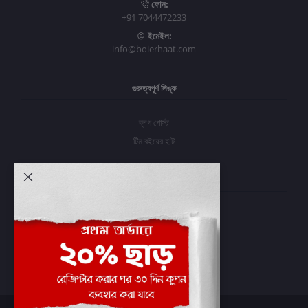
ফোন:
+91 7044472233
ইমেইল:
info@boierhaat.com
গুরুত্বপূর্ণ লিঙ্ক
ব্লগ পোস্ট
টিম বইয়ের হাট
আমার অ্যাকাউন্ট
প্রবেশ করুন
অর্ডার ইতিহাস
আমার ইচ্ছাগুলি
অর্ডার ট্র্যাকিং