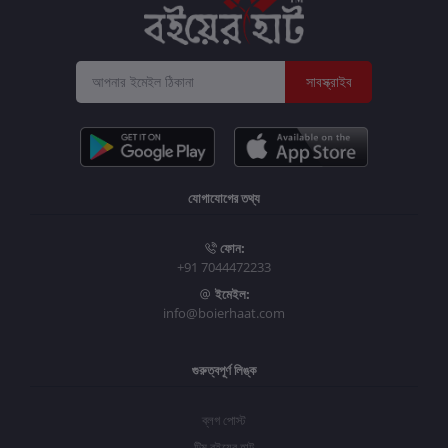
সাবস্ক্রাইব
যোগাযোগের তথ্য
ফোন:
+91 7044472233
ইমেইল:
info@boierhaat.com
গুরুত্বপূর্ণ লিঙ্ক
ব্লগ পোস্ট
টিম বইয়ের হাট