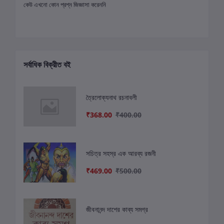
কেউ এখনো কোন প্রশ্ন জিজ্ঞাসা করেননি
সর্বাধিক বিক্রীত বই
ত্রৈলোক্যনাথ রচনাবলী
₹368.00
₹400.00
সচিত্র সহস্র এক আরব্য রজনী
₹469.00
₹500.00
জীবনানন্দ দাশের কাব্য সমগ্র