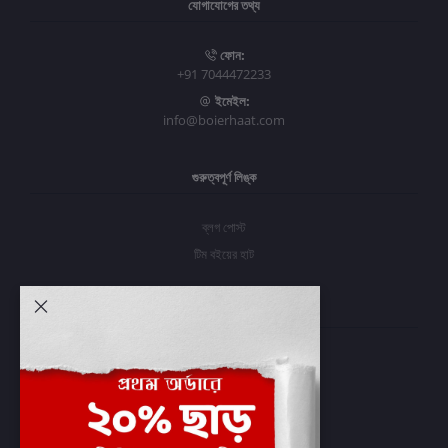
যোগাযোগের তথ্য
ফোন:
+91 7044472233
ইমেইল:
info@boierhaat.com
গুরুত্বপূর্ণ লিঙ্ক
ব্লগ পোস্ট
টিম বইয়ের হাট
আমার অ্যাকাউন্ট
প্রবেশ করুন
অর্ডার ইতিহাস
আমার ইচ্ছাগুলি
অর্ডার ট্র্যাকিং