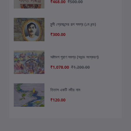
₹468.00
₹500.00
মুন্সী প্রেমচন্দের গল্প সমগ্র (১ম খন্ড)
₹300.00
অষ্টাদশ পুরাণ সমগ্র (অখন্ড সংস্করণ)
₹1,078.00
₹1,200.00
তিতাস একটি নদীর নাম
₹120.00