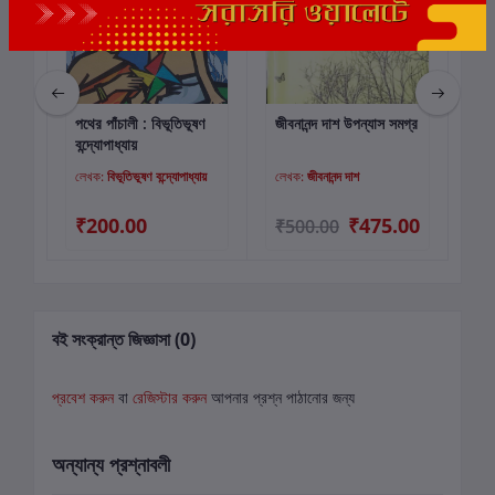
পথের পাঁচালী : বিভূতিভূষণ
জীবনানন্দ দাশ উপন্যাস সমগ্র
মান
কার্টে যোগ করুন
কার্টে যোগ করুন
বন্দ্যোপাধ্যায়
খন্ড
লেখক:
বিভূতিভূষণ বন্দ্যোপাধ্যায়
লেখক:
জীবনানন্দ দাশ
লে
₹200.00
₹475.00
₹
₹500.00
বই সংক্রান্ত জিজ্ঞাসা (0)
প্রবেশ করুন
বা
রেজিস্টার করুন
আপনার প্রশ্ন পাঠানোর জন্য
অন্যান্য প্রশ্নাবলী