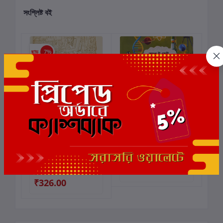
সংশ্লিষ্ট বই
ছাড়
7%
আয়ুর্বেদ সংগ্রহ
আপ টু ডেট সায়েন্স ক্যুইজ :
কার্টে যোগ করুন
কার্টে যোগ করুন
সোহিনী ভট্টাচার্য
লেখক:
Amritanath
লেখক:
Sohini
Bhattacharya
Bhattacharya
₹350.00
₹125.00
₹326.00