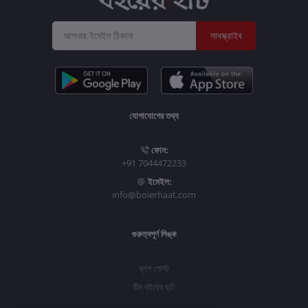
সাবস্ক্রাইব
যোগাযোগের তথ্য
ফোন:
+91 7044472233
ইমেইল:
info@boierhaat.com
গুরুত্বপূর্ণ লিঙ্ক
ব্লগ পোস্ট
টিম বইয়ের হাট