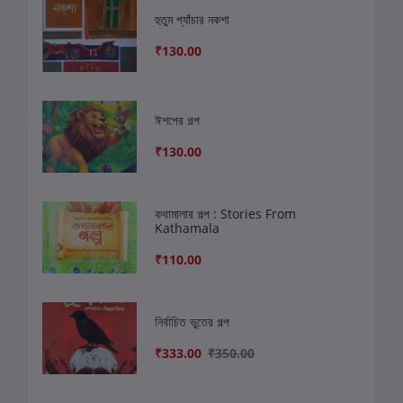
হুতুম প্যাঁচার নকশা
₹130.00
ঈশপের গল্প
₹130.00
কথামালার গল্প : Stories From
Kathamala
₹110.00
নির্বাচিত ভুতের গল্প
₹333.00
₹350.00