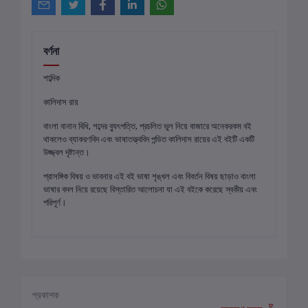
বর্ণনা
শাব্দিক
কালিদাস রায়
বাংলা বানান বিধি, শব্দের ব্যুৎপত্তি, প্রচলিত ভুল নিয়ে বাজারে অনেকরকম বই
থাকলেও ব্যাকরণবিদ এবং ভাষাতত্ত্ববিদ পন্ডিত কালিদাস রায়ের এই বইটি একটি
উজ্জ্বল দৃষ্টান্ত।
প্রাসঙ্গিক বিষয় ও ভাবনার এই বই ভাষা শৃঙ্খল এবং বিবর্তন বিষয় ছাড়াও বাংলা
ভাষার বদল নিয়ে রয়েছে বিস্তারিত আলোচনা যা এই বইকে করেছে স্বকীয় এবং
পরিপূর্ণ।
প্রকাশক