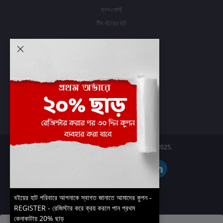
ব্লগ পোস্ট
টিম বইয়ের হাট
আমার অ্যাকাউন্ট
প্রবেশ করুন
অর্ডার ইতিহাস
আমার ইচ্ছাগুলি
অর্ডার ট্র্যাকিং
Boier Haat™ | © All rights reserved 2025.
বইয়ের হাট পরিবারে আপনাকে স্বাগত জানাতে আমাদের কুপন -
REGISTER - রেজিস্টার করে ক্রয় করলে পান প্রথম
কেনাকাটায় 20% ছাড়