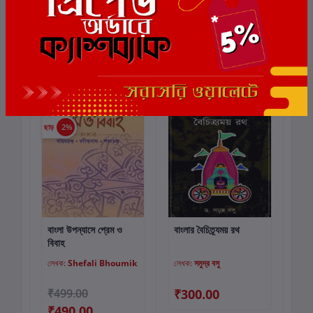
এই বইয়ের জন্য এখনও কোন পর্যালোচনা নেই
সংশ্লিষ্ট বই
ছাড়
2%
বাংলা উপন্যাসে প্রেম ও
বাংলার বৈচিত্র্যময় রথ
কার্টে যোগ করুন
কার্টে যোগ করুন
বিবাহ
লেখক:
Shefali Bhoumik
লেখক:
সমুদ্র বসু
₹499.00
₹300.00
₹490.00