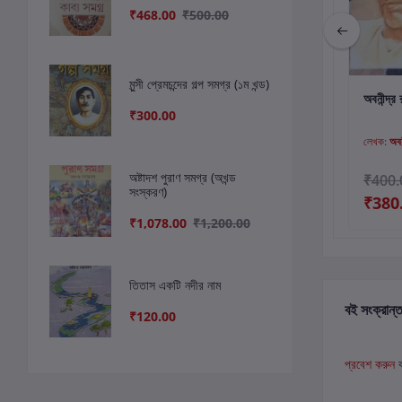
₹468.00
₹500.00
মুন্সী প্রেমচন্দের গল্প সমগ্র (১ম খন্ড)
কার্টে যোগ করুন
কার্টে যোগ করুন
কার
রবীন্দ্র রচনাবলী (১ থেকে
অবনীন্দ্র রচনাবলী ১
অবনীন্দ্র
₹300.00
১২ খন্ড)
লেখক:
রবীন্দ্রনাথ ঠাকুর
লেখক:
অবনীন্দ্রনাথ ঠাকুর
লেখক:
অবন
অষ্টাদশ পুরাণ সমগ্র (অখন্ড
₹4,600.00
₹400.00
₹400.
সংস্করণ)
₹4,100.00
₹376.00
₹380
₹1,078.00
₹1,200.00
তিতাস একটি নদীর নাম
বই সংক্রান্ত
₹120.00
প্রবেশ করুন