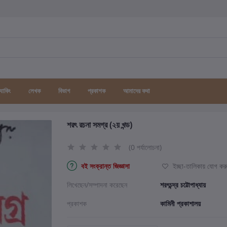
র্যাকিং
লেখক
বিভাগ
প্রকাশক
আমাদের কথা
শরৎ রচনা সমগ্র (২য় খন্ড)
(0 পর্যালোচনা)
বই সংক্রান্ত জিজ্ঞাসা
ইচ্ছা-তালিকায় যোগ কর
লিখেছেন/সম্পাদনা করেছেন
শরৎচন্দ্র চট্টোপাধ্যায়
প্রকাশক
কামিনী প্রকাশালয়