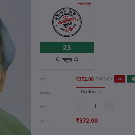
আরও জানুন
23
সমৃদ্ধ
মূল্য
₹372.00
₹400.00
-7%
Hardcover
সংস্করণ
পরিমাণ
₹372.00
মোট দাম