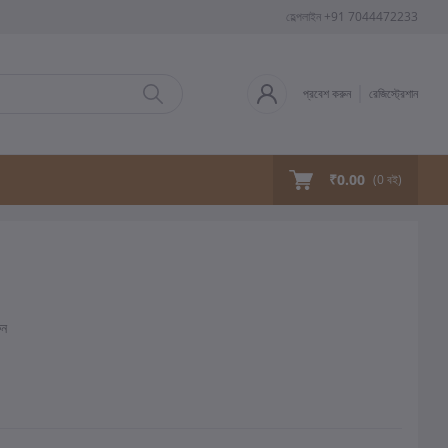
হেল্পলাইন
+91 7044472233
প্রবেশ করুন
রেজিস্ট্রেশান
₹0.00
(
0
বই)
ুন