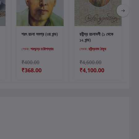
কার্টে যোগ করুন
কার্টে যোগ করুন
শরৎ রচনা সমগ্র (৩য় খন্ড)
রবীন্দ্র রচনাবলী (১ থেকে
অ
১২ খন্ড)
লেখক:
শরৎচন্দ্র চট্টোপাধ্যায়
লেখক:
রবীন্দ্রনাথ ঠাকুর
₹400.00
₹4,600.00
₹368.00
₹4,100.00