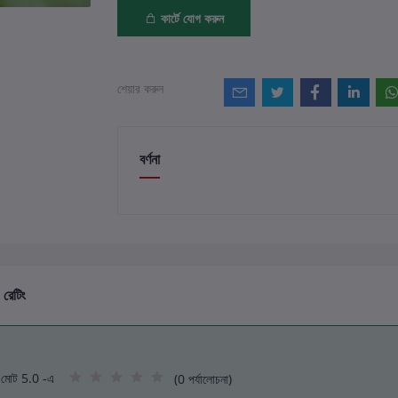
কার্টে যোগ করুন
শেয়ার করুন
বর্ণনা
 রেটিং
মোট 5.0 -এ
(0 পর্যালোচনা)