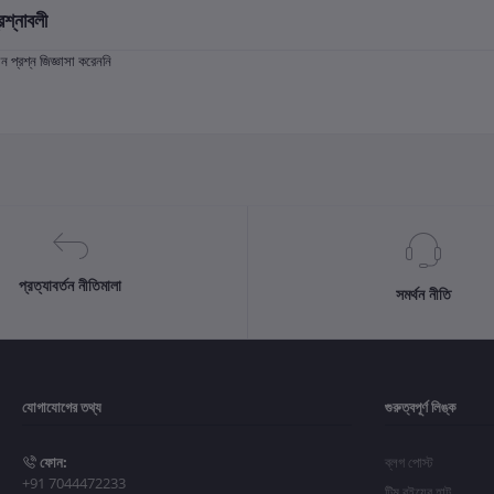
রশ্নাবলী
প্রশ্ন জিজ্ঞাসা করেননি
প্রত্যাবর্তন নীতিমালা
সমর্থন নীতি
যোগাযোগের তথ্য
গুরুত্বপূর্ণ লিঙ্ক
ফোন:
ব্লগ পোস্ট
+91 7044472233
টিম বইয়ের হাট