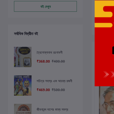
বই দেখুন
সর্বাধিক বিক্রীত বই
সংশ্লিষ্ট বই
ত্রৈলোক্যনাথ রচনাবলী
₹368.00
₹400.00
ছাড়
11%
ছাড়
6%
ছাড়
5%
সচিত্র সহস্র এক আরব্য রজনী
₹469.00
₹500.00
জীবনানন্দ দাশের কাব্য সমগ্র