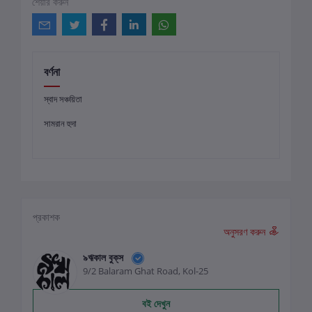
শেয়ার করুন
বর্ণনা
স্বাদ সঞ্চয়িতা
সামরান হুদা
প্রকাশক
অনুসরণ করুন
৯ঋকাল বুক্‌স
9/2 Balaram Ghat Road, Kol-25
বই দেখুন