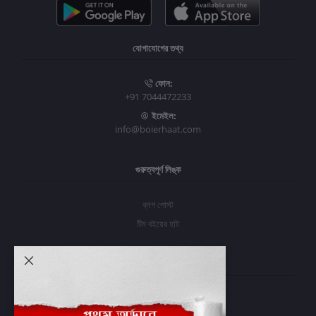
যোগাযোগের তথ্য
ফোন:
+91 7044472233
ইমেইল:
info@boierhaat.com
গুরুত্বপূর্ণ লিঙ্ক
ব্লগ পোস্ট
টিম বইয়ের হাট
আমার অ্যাকাউন্ট
প্রবেশ করুন