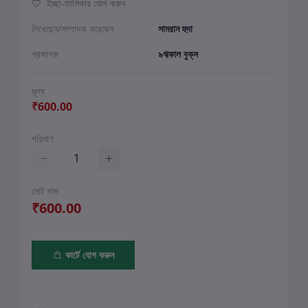
ইচ্ছা-তালিকায় যোগ করুন
লিখেছেন/সম্পাদনা করেছেন
সামরান হুদা
প্রকাশক
৯ঋকাল বুক্‌স
মূল্য
₹600.00
পরিমাণ
মোট দাম
₹600.00
কার্টে যোগ করুন