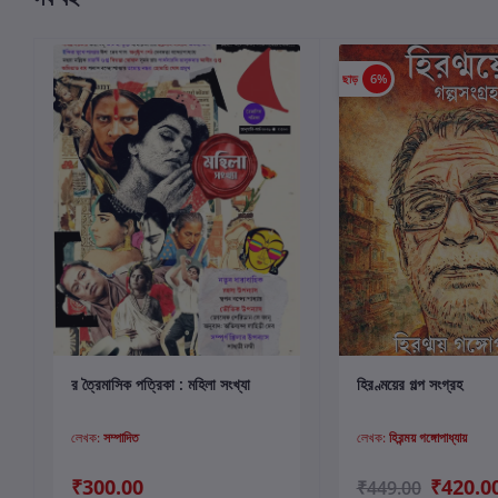
ছাড়
6%
কার্টে যোগ করুন
কার্টে যোগ করুন
র ত্রৈমাসিক পত্রিকা : মহিলা সংখ্যা
হিরণ্ময়ের গল্প সংগ্রহ
লেখক:
সম্পাদিত
লেখক:
হিরন্ময় গঙ্গোপাধ্যায়
₹300.00
₹420.0
₹449.00