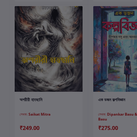
কার্টে যোগ করুন
কার্টে যোগ করুন
অশরীরী হাতছানি
এক ডজন কল্পবিজ্ঞান
লেখক:
Saikat Mitra
লেখক:
Dipankar Basu 
Basu
₹249.00
₹275.00