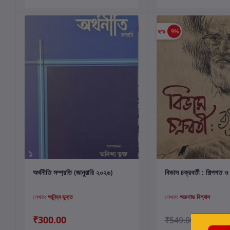
ছাড়
9%
কার্টে যোগ করুন
কার্টে যোগ করুন
অর্থনীতি সম্প্রতি (জানুয়ারি ২০২৬)
বিভাস চক্রবর্তী : শিল্পগত ও
লেখক:
অনিন্দ্য ভুক্ত
লেখক:
অরুণাভ বিশ্বাস
₹300.00
₹500.0
₹549.00