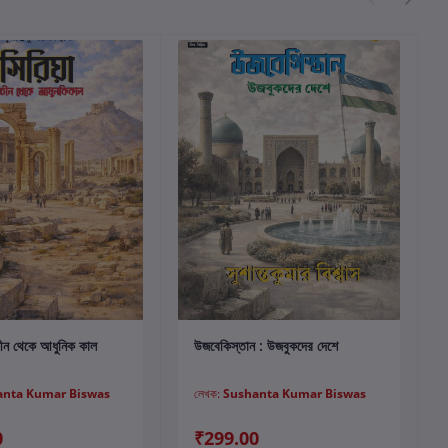
কার্টে যোগ করুন
কার্টে যোগ করুন
াচীন থেকে আধুনিক কাল
উজবেকিস্তান : উজবুকদের দেশে
anta Kumar Biswas
লেখক:
Sushanta Kumar Biswas
0
₹299.00