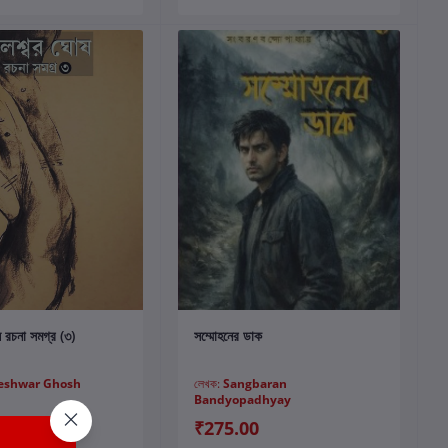
কার্টে যোগ করুন
কার্টে যোগ করুন
 রচনা সমগ্র (৩)
সম্মোহনের ডাক
leshwar Ghosh
লেখক:
Sangbaran
Bandyopadhyay
₹500.00
₹275.00