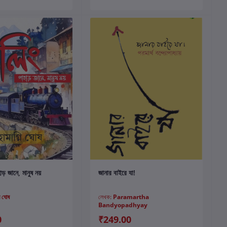
কার্টে যোগ করুন
কার্টে যোগ করুন
হাড় জানে, মানুষ নয়
জানার বাইরে যা!
ি ঘোষ
লেখক:
Paramartha
Bandyopadhyay
0
₹249.00