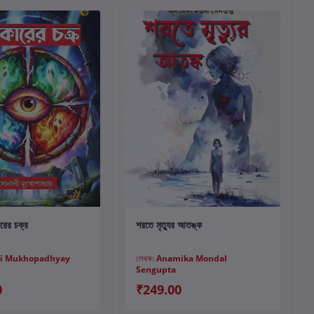
কার্টে যোগ করুন
কার্টে যোগ করুন
ারের চক্র
শরতে মৃত্যুর আতঙ্ক
li Mukhopadhyay
লেখক:
Anamika Mondal
Sengupta
0
₹249.00