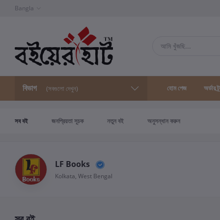
Bangla
বিভাগ
হোম পেজ
অর্ডার ট্
(সবগুলো দেখুন)
সব বই
জনপ্রিয়তা সূচক
নতুন বই
অনুসন্ধান করুন
LF Books
Kolkata, West Bengal
সব বই