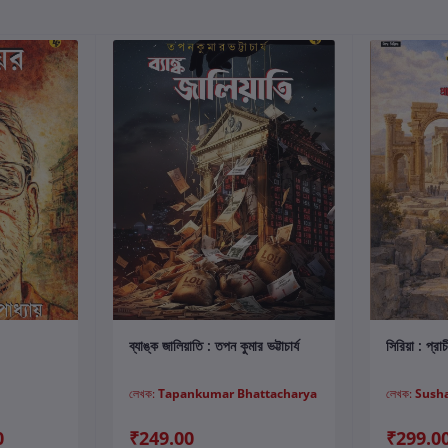
কার্টে যোগ করুন
ব্যাঙ্ক জালিয়াতি : তপন কুমার ভট্টাচার্য
সিরিয়া : প্র
লেখক:
Tapankumar Bhattacharya
লেখক:
Sush
0
₹249.00
₹299.0