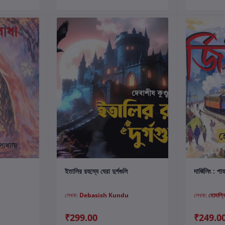
কার্টে যোগ করুন
ইতালির রহস্যে ঘেরা দুর্গগুলি
দার্জিলিং : পা
লেখক:
Debasish Kundu
লেখক:
হোমাগ্ন
₹299.00
₹249.0