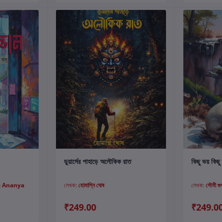
কার্টে যোগ করুন
ডুয়ার্সের পাহাড়ে অলৌকিক রাত
কিছু ভয় কিছু
& Ananya
লেখক:
হোমাগ্নি ঘোষ
লেখক:
সৌমী গু
₹249.00
₹249.0