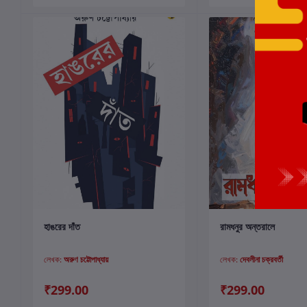
কার্টে যোগ করুন
কার্টে যোগ করুন
হাঙরের দাঁত
রামধনুর অন্তরালে
লেখক:
অরুণ চট্টোপাধ্যায়
লেখক:
দেবলীনা চক্রবর্তী
₹299.00
₹299.00