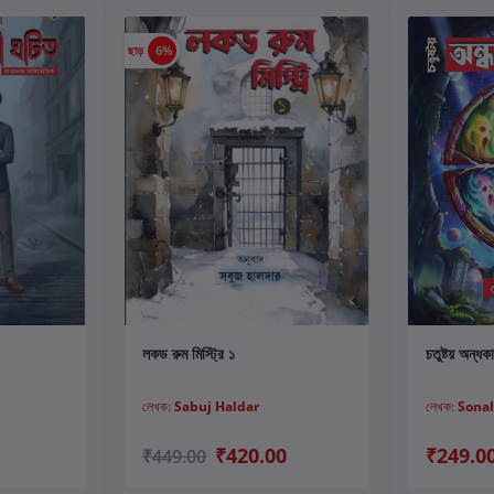
ছাড়
6%
কার্টে যোগ করুন
লকড রুম মিস্ট্রি ১
চতুষ্টয় অন্ধক
লেখক:
Sabuj Haldar
লেখক:
Sona
₹420.00
₹249.0
₹449.00