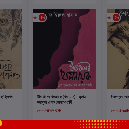
ছাড়
6%
ছাড়
9%
কার্টে যোগ করুন
 ব্যক্তিগত
ইতিহাসের খলনায়ক (খন্ড - ২) : ভ্লাড
শৈলেশ্বর ঘোষ
ড্রাকুলা থেকে সোহরাওয়ার্দি
লেখক:
জাহিরুল হাসান
লেখক:
Shai
0
₹420.00
₹449.00
₹549.00