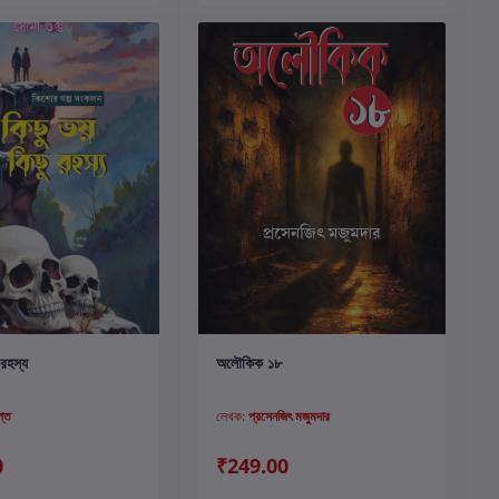
কার্টে যোগ করুন
কার্টে যোগ করুন
 রহস্য
অলৌকিক ১৮
প্ত
লেখক:
প্রসেনজিৎ মজুমদার
0
₹249.00