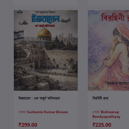
কার্টে যোগ করুন
কার্টে যোগ করুন
ইজরায়েল : এক অমূর্ত অনিশ্চয়তা
বিরহিনী রাধা
লেখক:
Sushanta Kumar Biswas
লেখক:
Bishwarup
Bandyopadhyay
₹299.00
₹225.00