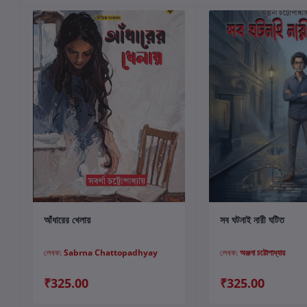
কার্টে যোগ করুন
কার্টে যোগ করুন
আঁধারের খেলায়
সব ঘটনাই নারী ঘটিত
লেখক:
Sabrna Chattopadhyay
লেখক:
অঞ্জনা চট্টোপাধ্যায়
₹325.00
₹325.00