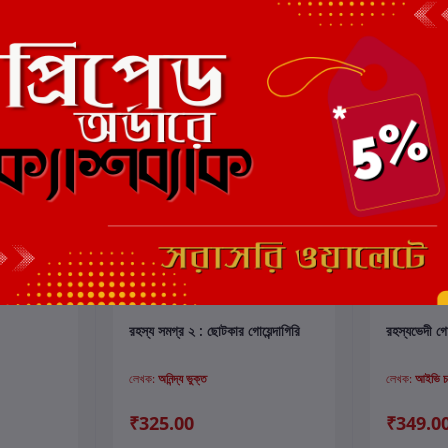
কার্টে যোগ করুন
রহস্য সমগ্র ২ : ছোটকার গোয়েন্দাগিরি
রহস্যভেদী গোয়
লেখক:
অনিন্দ্য ভুক্ত
লেখক:
আইভি চট্
₹325.00
₹349.0