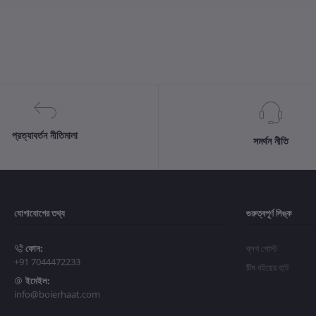
প্রত্যাবর্তন নীতিমালা
সমর্থন নীতি
যোগাযোগের তথ্য
গুরুত্বপূর্ণ লিঙ্ক
ফোন:
ব্লগ পোস্ট
+91 7044472233
টিম বইয়ের হাট
ইমেইল:
info@boierhaat.com