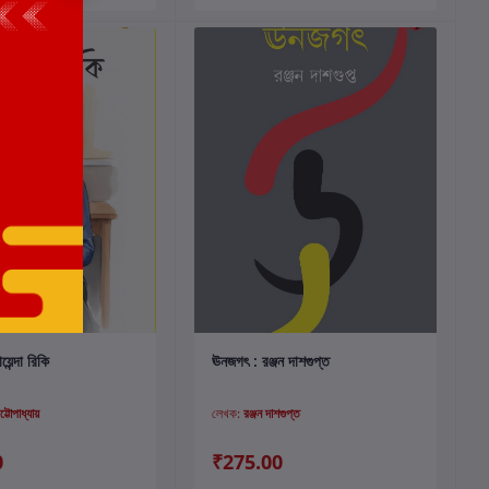
কার্টে যোগ করুন
কার্টে যোগ করুন
েন্দা রিকি
ঊনজগৎ : রঞ্জন দাশগুপ্ত
টোপাধ্যায়
লেখক:
রঞ্জন দাশগুপ্ত
0
₹275.00