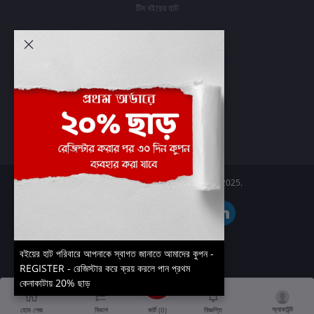
টিম বইয়ের হাট
আমার অ্যাকাউন্ট
প্রবেশ করুন
অর্ডার ইতিহাস
আমার ইচ্ছাগুলি
অর্ডার ট্র্যাকিং
Boier Haat™ | © All rights reserved 2025.
বইয়ের হাট পরিবারে আপনাকে স্বাগত জানাতে আমাদের কুপন -
REGISTER - রেজিস্টার করে ক্রয় করলে পান প্রথম
কেনাকাটায় 20% ছাড়
অ্যাকাউন্ট
কার্ট (
0
)
হোম পেজ
বিভাগ
বিজ্ঞপ্তি