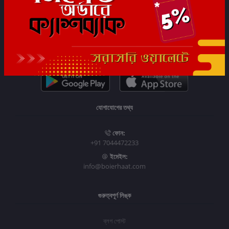
সাবস্ক্রাইব
যোগাযোগের তথ্য
ফোন:
+91 7044472233
ইমেইল:
info@boierhaat.com
গুরুত্বপূর্ণ লিঙ্ক
ব্লগ পোস্ট