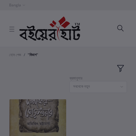
Bangla
হোম পেজ
"বিভাগ"
ক্রমানুসার
সবথেকে নতুন