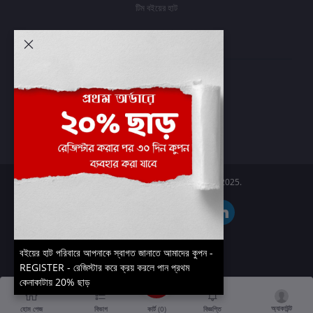
টিম বইয়ের হাট
আমার অ্যাকাউন্ট
প্রবেশ করুন
অর্ডার ইতিহাস
আমার ইচ্ছাগুলি
অর্ডার ট্র্যাকিং
Boier Haat™ | © All rights reserved 2025.
বইয়ের হাট পরিবারে আপনাকে স্বাগত জানাতে আমাদের কুপন -
REGISTER - রেজিস্টার করে ক্রয় করলে পান প্রথম
কেনাকাটায় 20% ছাড়
অ্যাকাউন্ট
কার্ট (
0
)
হোম পেজ
বিভাগ
বিজ্ঞপ্তি