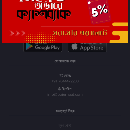
সাবস্ক্রাইব
যোগাযোগের তথ্য
ফোন:
+91 7044472233
ইমেইল:
info@boierhaat.com
গুরুত্বপূর্ণ লিঙ্ক
ব্লগ পোস্ট