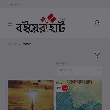
Bangla
হোম পেজ
"বিভাগ"
ক্রমানুসার
সবথেকে নতুন
ছাড়
5%