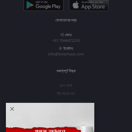
যোগাযোগের তথ্য
ফোন:
+91 7044472233
ইমেইল:
info@boierhaat.com
গুরুত্বপূর্ণ লিঙ্ক
ব্লগ পোস্ট
টিম বইয়ের হাট
আমার অ্যাকাউন্ট
প্রবেশ করুন