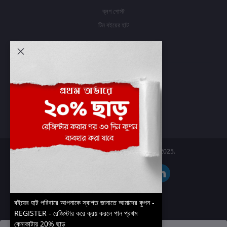
ব্লগ পোস্ট
টিম বইয়ের হাট
আমার অ্যাকাউন্ট
প্রবেশ করুন
অর্ডার ইতিহাস
আমার ইচ্ছাগুলি
অর্ডার ট্র্যাকিং
Boier Haat™ | © All rights reserved 2025.
বইয়ের হাট পরিবারে আপনাকে স্বাগত জানাতে আমাদের কুপন -
REGISTER - রেজিস্টার করে ক্রয় করলে পান প্রথম
কেনাকাটায় 20% ছাড়