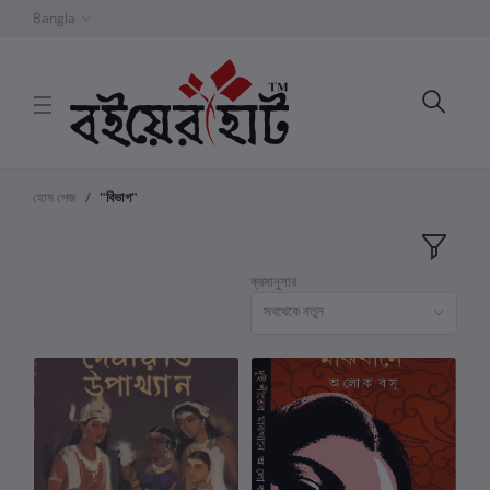
Bangla
হোম পেজ
"বিভাগ"
ক্রমানুসার
সবথেকে নতুন