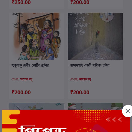
₹250.00
₹200.00
হাকুপাকু দেবীর কোচিং সেন্টার
রাজামশাই একটি বালিকা চাইল
কার্টে যোগ করুন
কার্টে যোগ করুন
লেখক:
অলোক বসু
লেখক:
অলোক বসু
₹200.00
₹200.00