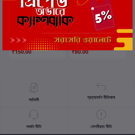
Kichchomu
যাদু আয়নার আলো
কার্টে যোগ করুন
কার্টে যোগ করুন
লেখক:
অলোক বসু
লেখক:
অলোক বসু
₹150.00
₹80.00
প্রত্যাবর্তন নীতিমালা
শর্তাবলী
সমর্থন নীতি
গোপনীয়তা নীতি