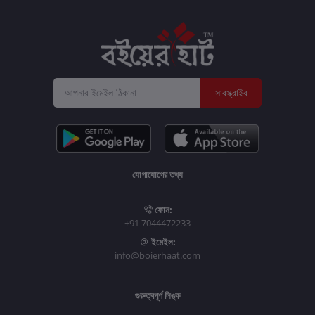
সাবস্ক্রাইব
যোগাযোগের তথ্য
ফোন:
+91 7044472233
ইমেইল:
info@boierhaat.com
গুরুত্বপূর্ণ লিঙ্ক