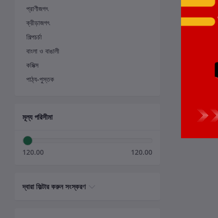
প্রাণীজগৎ
ক্রীড়াজগৎ
শিল্পচর্চা
বাংলা ও বাঙালী
কমিক্স
পাঠ্য-পুস্তক
মূল্য পরিসীমা
120.00
120.00
দ্বারা ফিল্টার করুন সংস্করণ