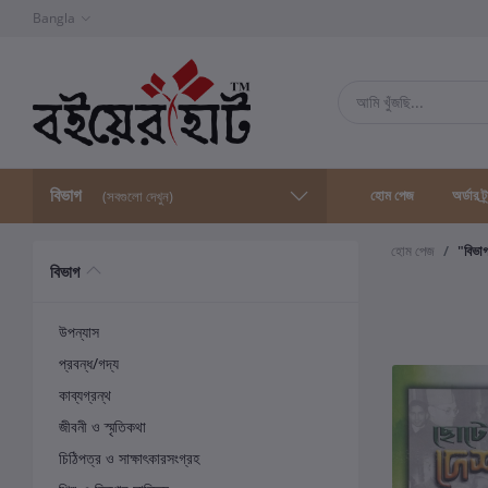
Bangla
বিভাগ
হোম পেজ
অর্ডার ট্
(সবগুলো দেখুন)
হোম পেজ
"বিভা
বিভাগ
উপন্যাস
প্রবন্ধ/গদ্য
কাব্যগ্রন্থ
জীবনী ও স্মৃতিকথা
চিঠিপত্র ও সাক্ষাৎকারসংগ্রহ