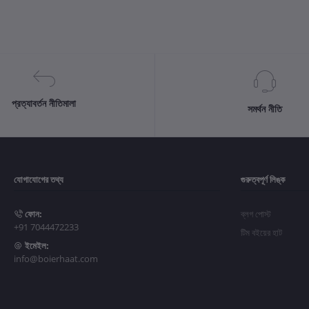
প্রত্যাবর্তন নীতিমালা
সমর্থন নীতি
যোগাযোগের তথ্য
গুরুত্বপূর্ণ লিঙ্ক
ফোন:
ব্লগ পোস্ট
+91 7044472233
টিম বইয়ের হাট
ইমেইল:
info@boierhaat.com