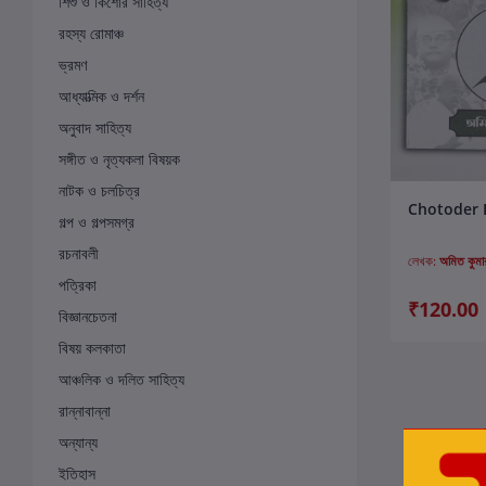
শিশু ও কিশোর সাহিত্য
রহস্য রোমাঞ্চ
ভ্রমণ
আধ্যাত্মিক ও দর্শন
অনুবাদ সাহিত্য
সঙ্গীত ও নৃত্যকলা বিষয়ক
নাটক ও চলচিত্র
ক
Chotoder 
গল্প ও গল্পসমগ্র
রচনাবলী
লেখক:
অমিত কুমা
পত্রিকা
₹120.00
বিজ্ঞানচেতনা
বিষয় কলকাতা
আঞ্চলিক ও দলিত সাহিত্য
রান্নাবান্না
অন্যান্য
ইতিহাস