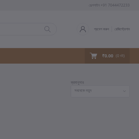
হেল্পলাইন
+91 7044472233
প্রবেশ করুন
রেজিস্ট্রেশান
₹0.00
(
0
বই)
ক্রমানুসার
সবথেকে নতুন