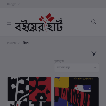
Bangla
হোম পেজ
"বিভাগ"
ক্রমানুসার
সবথেকে নতুন