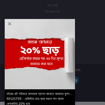
ব্লগ পোস্ট
টিম বইয়ের হাট
আমার অ্যাকাউন্ট
প্রবেশ করুন
অর্ডার ইতিহাস
আমার ইচ্ছাগুলি
অর্ডার ট্র্যাকিং
Boier Haat™ | © All rights reserved 2025.
বইয়ের হাট পরিবারে আপনাকে স্বাগত জানাতে আমাদের কুপন -
REGISTER - রেজিস্টার করে ক্রয় করলে পান প্রথম
কেনাকাটায় 20% ছাড়