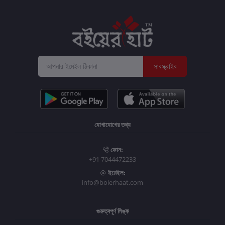
সাবস্ক্রাইব
যোগাযোগের তথ্য
ফোন:
+91 7044472233
ইমেইল:
info@boierhaat.com
গুরুত্বপূর্ণ লিঙ্ক