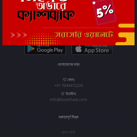
সাবস্ক্রাইব
যোগাযোগের তথ্য
ফোন:
+91 7044472233
ইমেইল:
info@boierhaat.com
গুরুত্বপূর্ণ লিঙ্ক
ব্লগ পোস্ট