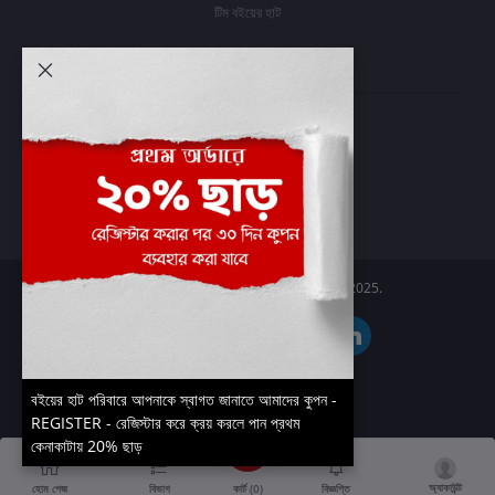
টিম বইয়ের হাট
আমার অ্যাকাউন্ট
প্রবেশ করুন
অর্ডার ইতিহাস
আমার ইচ্ছাগুলি
অর্ডার ট্র্যাকিং
Boier Haat™ | © All rights reserved 2025.
বইয়ের হাট পরিবারে আপনাকে স্বাগত জানাতে আমাদের কুপন -
REGISTER - রেজিস্টার করে ক্রয় করলে পান প্রথম
কেনাকাটায় 20% ছাড়
অ্যাকাউন্ট
কার্ট (
0
)
হোম পেজ
বিভাগ
বিজ্ঞপ্তি