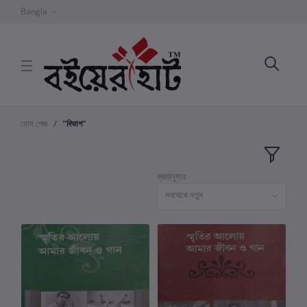
Bangla
হোম পেজ
"বিভাগ"
ক্রমানুসার
সবথেকে নতুন