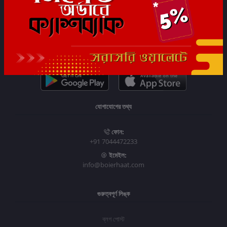
সাবস্ক্রাইব
যোগাযোগের তথ্য
ফোন:
+91 7044472233
ইমেইল:
info@boierhaat.com
গুরুত্বপূর্ণ লিঙ্ক
ব্লগ পোস্ট