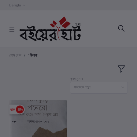
Bangla
হোম পেজ
"বিভাগ"
ক্রমানুসার
সবথেকে নতুন
ছাড়
8%