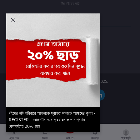
টিম বইয়ের হাট
আমার অ্যাকাউন্ট
প্রবেশ করুন
অর্ডার ইতিহাস
আমার ইচ্ছাগুলি
অর্ডার ট্র্যাকিং
Boier Haat™ | © All rights reserved 2025.
বইয়ের হাট পরিবারে আপনাকে স্বাগত জানাতে আমাদের কুপন -
REGISTER - রেজিস্টার করে ক্রয় করলে পান প্রথম
কেনাকাটায় 20% ছাড়
অ্যাকাউন্ট
কার্ট (
0
)
হোম পেজ
বিভাগ
বিজ্ঞপ্তি