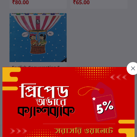
₹80.00
₹65.00
English Conversation 5
কার্টে যোগ করুন
লেখক:
অনিমেষ ভাদুড়ী
₹65.00