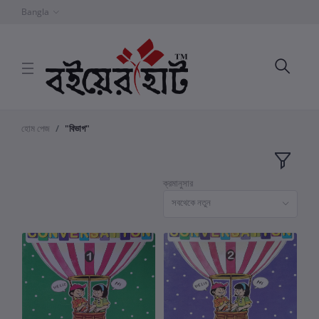
Bangla
হোম পেজ
"বিভাগ"
ক্রমানুসার
সবথেকে নতুন