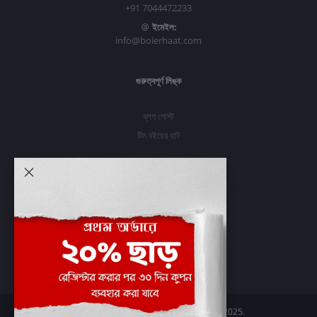
+91 7044472233
ইমেইল:
info@boierhaat.com
গুরুত্বপূর্ণ লিঙ্ক
ব্লগ পোস্ট
টিম বইয়ের হাট
আমার অ্যাকাউন্ট
প্রবেশ করুন
অর্ডার ইতিহাস
আমার ইচ্ছাগুলি
অর্ডার ট্র্যাকিং
Boier Haat™ | © All rights reserved 2025.