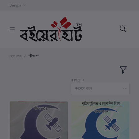
Bangla
হোম পেজ
"বিভাগ"
ক্রমানুসার
সবথেকে নতুন