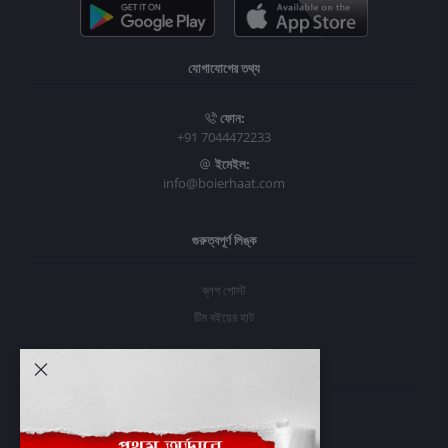
যোগাযোগের তথ্য
ফোন:
+91 7044472233
ইমেইল:
info@boierhaat.com
গুরুত্বপূর্ণ লিঙ্ক
ব্লগ পোস্ট
টিম বইয়ের হাট
আমার অ্যাকাউন্ট
প্রবেশ করুন