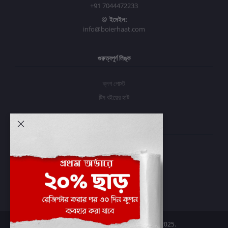
+91 7044472233
ইমেইল:
info@boierhaat.com
গুরুত্বপূর্ণ লিঙ্ক
ব্লগ পোস্ট
টিম বইয়ের হাট
আমার অ্যাকাউন্ট
প্রবেশ করুন
অর্ডার ইতিহাস
আমার ইচ্ছাগুলি
অর্ডার ট্র্যাকিং
Boier Haat™ | © All rights reserved 2025.