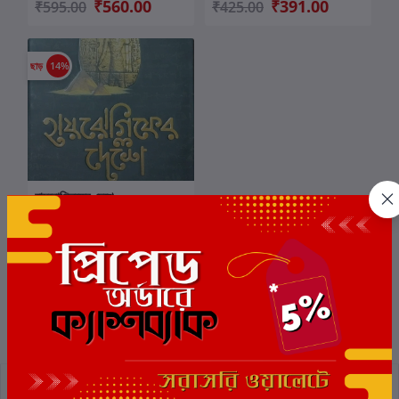
₹560.00
₹391.00
₹595.00
₹425.00
ছাড়
14%
হায়রোগ্লিফের দেশে
কার্টে যোগ করুন
লেখক:
অনির্বাণ ঘোষ
₹473.00
₹549.00