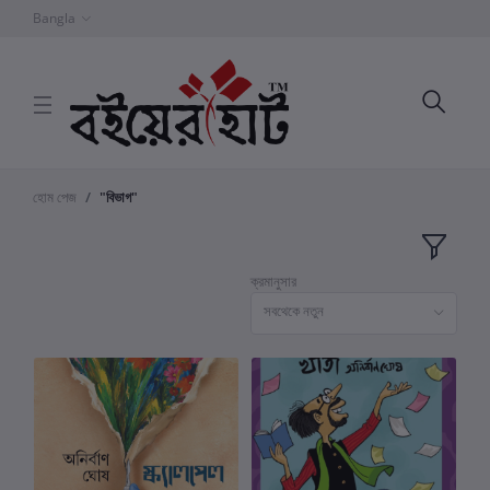
Bangla
হোম পেজ
"বিভাগ"
ক্রমানুসার
সবথেকে নতুন