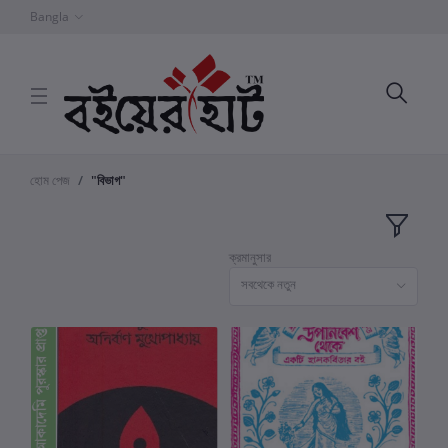
Bangla
হোম পেজ
"বিভাগ"
ক্রমানুসার
সবথেকে নতুন