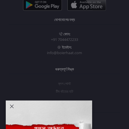
যোগাযোগের তথ্য
ফোন:
+91 7044472233
ইমেইল:
info@boierhaat.com
গুরুত্বপূর্ণ লিঙ্ক
ব্লগ পোস্ট
টিম বইয়ের হাট
আমার অ্যাকাউন্ট
প্রবেশ করুন