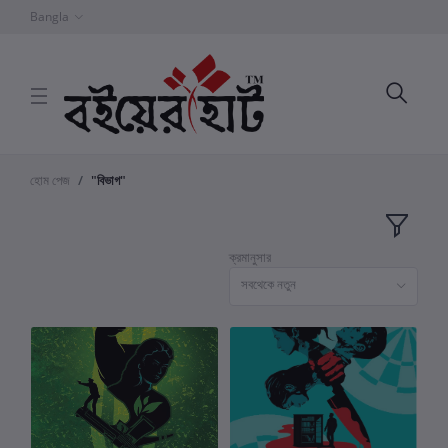
Bangla
হোম পেজ
"বিভাগ"
ক্রমানুসার
সবথেকে নতুন