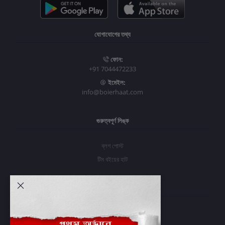
যোগাযোগের তথ্য
ফোন:
+91 7044472233
ইমেইল:
info@boierhaat.com
গুরুত্বপূর্ণ লিঙ্ক
ব্লগ পোস্ট
টিম বইয়ের হাট
আমার অ্যাকাউন্ট
প্রবেশ করুন