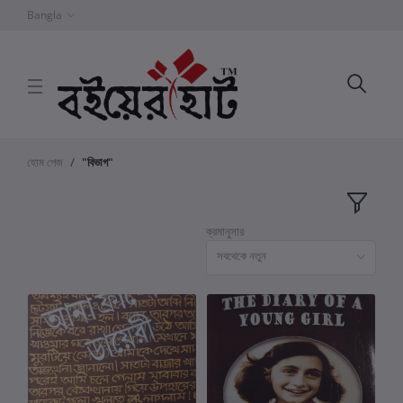
Bangla
হোম পেজ
"বিভাগ"
ক্রমানুসার
সবথেকে নতুন