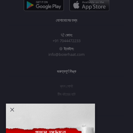
যোগাযোগের তথ্য
ফোন:
+91 7044472233
ইমেইল:
info@boierhaat.com
গুরুত্বপূর্ণ লিঙ্ক
ব্লগ পোস্ট
টিম বইয়ের হাট
আমার অ্যাকাউন্ট
প্রবেশ করুন