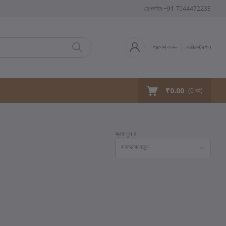
হেল্পলাইন
+91 7044472233
প্রবেশ করুন
রেজিস্ট্রেশান
₹0.00
(
0
বই)
ক্রমানুসার
সবথেকে নতুন