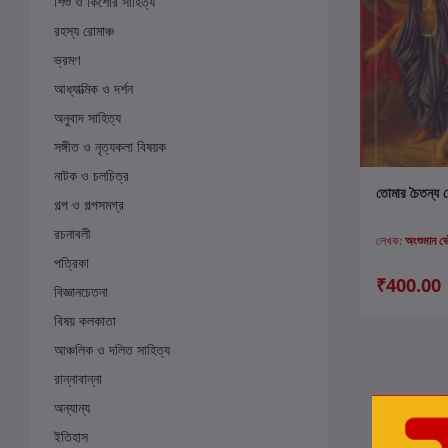
শিশু ও কিশোর সাহিত্য
রহস্য রোমাঞ্চ
ভ্রমণ
আধ্যাত্মিক ও দর্শন
অনুবাদ সাহিত্য
সঙ্গীত ও নৃত্যকলা বিষয়ক
নাটক ও চলচিত্র
ক
তোমার চৈতন্য 
গল্প ও গল্পসমগ্র
রচনাবলী
লেখক:
অংশুমান 
পত্রিকা
₹400.00
বিজ্ঞানচেতনা
বিষয় কলকাতা
আঞ্চলিক ও দলিত সাহিত্য
রান্নাবান্না
অন্যান্য
ইতিহাস