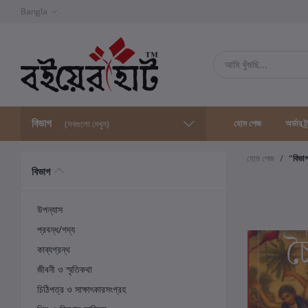
Bangla
বিভাগ
হোম পেজ
অর্ডার ট্
(সবগুলো দেখুন)
হোম পেজ
"বিভা
বিভাগ
উপন্যাস
প্রবন্ধ/গদ্য
কাব্যগ্রন্থ
জীবনী ও স্মৃতিকথা
চিঠিপত্র ও সাক্ষাৎকারসংগ্রহ