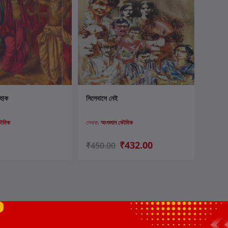
ার্টে যোগ করুন
কার্টে যোগ করুন
হোক
সিলেবাসে নেই
ভৌমিক
লেখক:
অংশুমান ভৌমিক
₹432.00
₹450.00