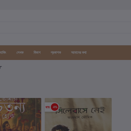
র্যাকিং
লেখক
বিভাগ
প্রকাশক
আমাদের কথা
গ"
ছাড়
4%