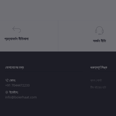
প্রত্যাবর্তন নীতিমালা
সমর্থন নীতি
যোগাযোগের তথ্য
গুরুত্বপূর্ণ লিঙ্ক
ফোন:
ব্লগ পোস্ট
+91 7044472233
টিম বইয়ের হাট
ইমেইল:
info@boierhaat.com