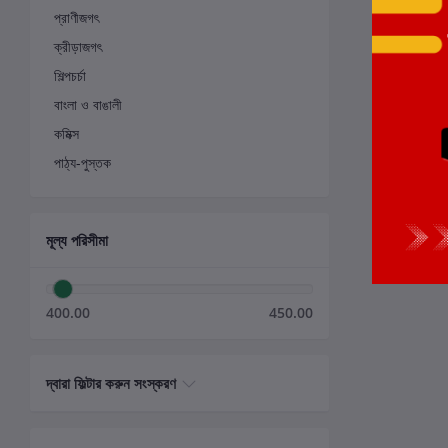
প্রাণীজগৎ
ক্রীড়াজগৎ
শিল্পচর্চা
বাংলা ও বাঙালী
কমিক্স
পাঠ্য-পুস্তক
মূল্য পরিসীমা
400.00
450.00
দ্বারা ফিল্টার করুন সংস্করণ