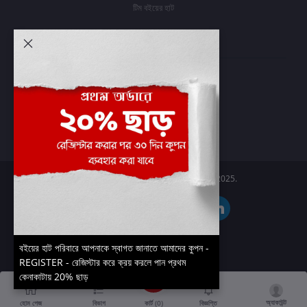
টিম বইয়ের হাট
আমার অ্যাকাউন্ট
প্রবেশ করুন
অর্ডার ইতিহাস
আমার ইচ্ছাগুলি
অর্ডার ট্র্যাকিং
Boier Haat™ | © All rights reserved 2025.
বইয়ের হাট পরিবারে আপনাকে স্বাগত জানাতে আমাদের কুপন -
REGISTER - রেজিস্টার করে ক্রয় করলে পান প্রথম
কেনাকাটায় 20% ছাড়
অ্যাকাউন্ট
কার্ট (
0
)
হোম পেজ
বিভাগ
বিজ্ঞপ্তি