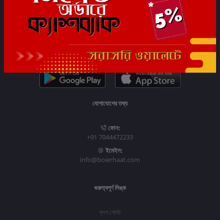
সাবস্ক্রাইব
যোগাযোগের তথ্য
ফোন:
+91 7044472233
ইমেইল:
info@boierhaat.com
গুরুত্বপূর্ণ লিঙ্ক
ব্লগ পোস্ট