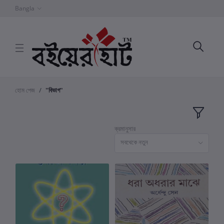
Bangla
হোম পেজ
"বিভাগ"
ক্রমানুসার
সবথেকে নতুন