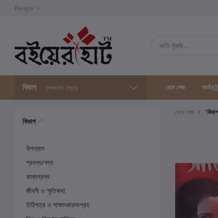
Bangla
বিভাগ
হোম পেজ
অর্ডার ট্
(সবগুলো দেখুন)
হোম পেজ
"বিভা
বিভাগ
উপন্যাস
প্রবন্ধ/গদ্য
কাব্যগ্রন্থ
জীবনী ও স্মৃতিকথা
চিঠিপত্র ও সাক্ষাৎকারসংগ্রহ