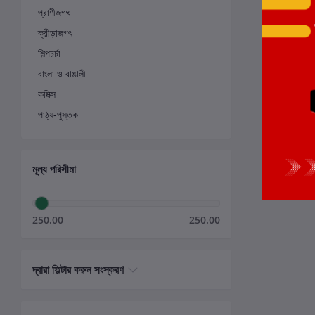
প্রাণীজগৎ
ক্রীড়াজগৎ
শিল্পচর্চা
বাংলা ও বাঙালী
কমিক্স
পাঠ্য-পুস্তক
মূল্য পরিসীমা
250.00
250.00
দ্বারা ফিল্টার করুন সংস্করণ