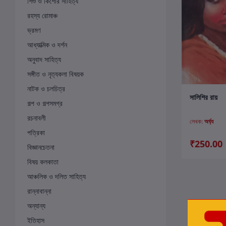
শিশু ও কিশোর সাহিত্য
রহস্য রোমাঞ্চ
ভ্রমণ
আধ্যাত্মিক ও দর্শন
অনুবাদ সাহিত্য
সঙ্গীত ও নৃত্যকলা বিষয়ক
নাটক ও চলচিত্র
ক
সালিশির রায়
গল্প ও গল্পসমগ্র
রচনাবলী
লেখক:
অর্ঘ্য
পত্রিকা
₹250.00
বিজ্ঞানচেতনা
বিষয় কলকাতা
আঞ্চলিক ও দলিত সাহিত্য
রান্নাবান্না
অন্যান্য
ইতিহাস