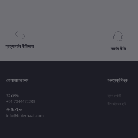
প্রত্যাবর্তন নীতিমালা
সমর্থন নীতি
যোগাযোগের তথ্য
গুরুত্বপূর্ণ লিঙ্ক
ফোন:
ব্লগ পোস্ট
+91 7044472233
টিম বইয়ের হাট
ইমেইল:
info@boierhaat.com