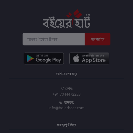
সাবস্ক্রাইব
যোগাযোগের তথ্য
ফোন:
+91 7044472233
ইমেইল:
info@boierhaat.com
গুরুত্বপূর্ণ লিঙ্ক