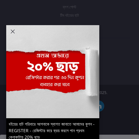
ব্লগ পোস্ট
টিম বইয়ের হাট
আমার অ্যাকাউন্ট
প্রবেশ করুন
অর্ডার ইতিহাস
আমার ইচ্ছাগুলি
অর্ডার ট্র্যাকিং
Boier Haat™ | © All rights reserved 2025.
বইয়ের হাট পরিবারে আপনাকে স্বাগত জানাতে আমাদের কুপন -
REGISTER - রেজিস্টার করে ক্রয় করলে পান প্রথম
কেনাকাটায় 20% ছাড়