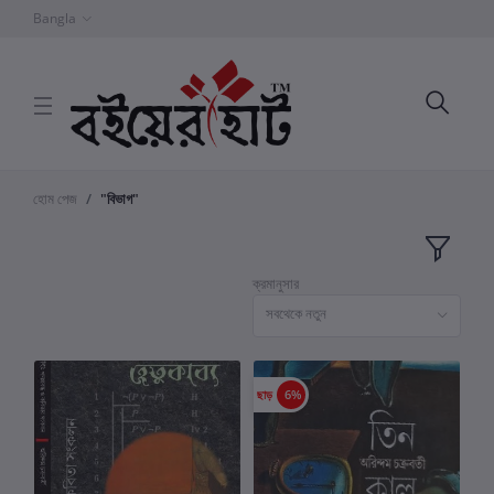
Bangla
হোম পেজ
"বিভাগ"
ক্রমানুসার
সবথেকে নতুন
ছাড়
6%