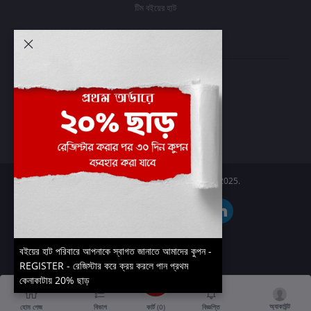
টিম বইয়ের হাট
আমার অ্যাকাউন্ট
প্রবেশ করুন
অর্ডার ইতিহাস
আমার ইচ্ছাগুলি
অর্ডার ট্র্যাকিং
Boier Haat™ | © All rights reserved 2025.
বইয়ের হাট পরিবারে আপনাকে স্বাগত জানাতে আমাদের কুপন -
REGISTER - রেজিস্টার করে ক্রয় করলে পান প্রথম
কেনাকাটায় 20% ছাড়
অ্যাকাউন্ট
কার্ট (
0
)
হোম পেজ
বিভাগ
বিজ্ঞপ্তি