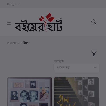
Bangla
হোম পেজ
"বিভাগ"
ক্রমানুসার
সবথেকে নতুন