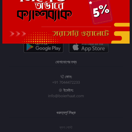
সাবস্ক্রাইব
যোগাযোগের তথ্য
ফোন:
+91 7044472233
ইমেইল:
info@boierhaat.com
গুরুত্বপূর্ণ লিঙ্ক
ব্লগ পোস্ট