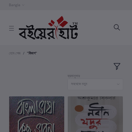
Bangla
হোম পেজ
"বিভাগ"
ক্রমানুসার
সবথেকে নতুন