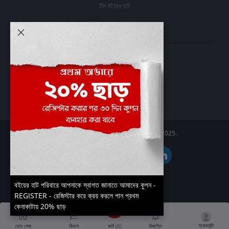
টিম বইয়ের হাট
আমার অ্যাকাউন্ট
প্রবেশ করুন
অর্ডার ইতিহাস
আমার ইচ্ছাগুলি
অর্ডার ট্র্যাকিং
Boier Haat™ | © All rights reserved 2025.
বইয়ের হাট পরিবারে আপনাকে স্বাগত জানাতে আমাদের কুপন -
REGISTER - রেজিস্টার করে ক্রয় করলে পান প্রথম
কেনাকাটায় 20% ছাড়
অ্যাকাউন্ট
কার্ট (
0
)
হোম পেজ
বিভাগ
বিজ্ঞপ্তি