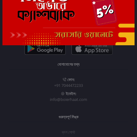
সাবস্ক্রাইব
যোগাযোগের তথ্য
ফোন:
+91 7044472233
ইমেইল:
info@boierhaat.com
গুরুত্বপূর্ণ লিঙ্ক
ব্লগ পোস্ট