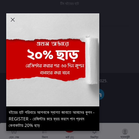
টিম বইয়ের হাট
আমার অ্যাকাউন্ট
প্রবেশ করুন
অর্ডার ইতিহাস
আমার ইচ্ছাগুলি
অর্ডার ট্র্যাকিং
Boier Haat™ | © All rights reserved 2025.
বইয়ের হাট পরিবারে আপনাকে স্বাগত জানাতে আমাদের কুপন -
REGISTER - রেজিস্টার করে ক্রয় করলে পান প্রথম
কেনাকাটায় 20% ছাড়
অ্যাকাউন্ট
কার্ট (
0
)
হোম পেজ
বিভাগ
বিজ্ঞপ্তি