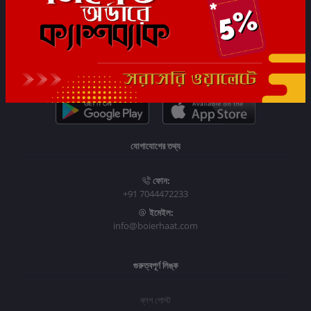
সাবস্ক্রাইব
যোগাযোগের তথ্য
ফোন:
+91 7044472233
ইমেইল:
info@boierhaat.com
গুরুত্বপূর্ণ লিঙ্ক
ব্লগ পোস্ট