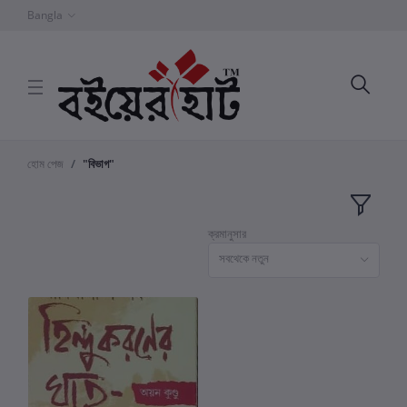
Bangla
হোম পেজ
"বিভাগ"
ক্রমানুসার
সবথেকে নতুন