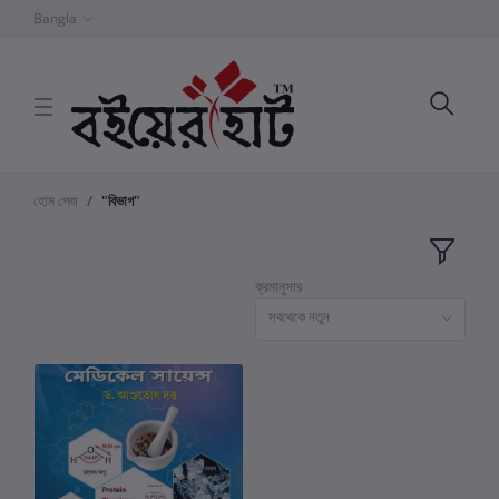
Bangla
হোম পেজ
"বিভাগ"
ক্রমানুসার
সবথেকে নতুন