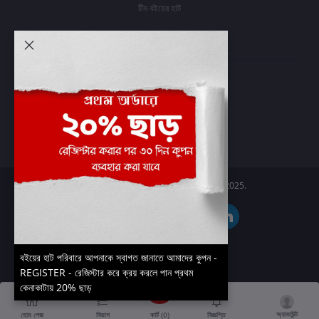
টিম বইয়ের হাট
আমার অ্যাকাউন্ট
প্রবেশ করুন
অর্ডার ইতিহাস
আমার ইচ্ছাগুলি
অর্ডার ট্র্যাকিং
Boier Haat™ | © All rights reserved 2025.
বইয়ের হাট পরিবারে আপনাকে স্বাগত জানাতে আমাদের কুপন -
REGISTER - রেজিস্টার করে ক্রয় করলে পান প্রথম
কেনাকাটায় 20% ছাড়
অ্যাকাউন্ট
কার্ট (
0
)
হোম পেজ
বিভাগ
বিজ্ঞপ্তি