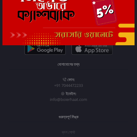
সাবস্ক্রাইব
যোগাযোগের তথ্য
ফোন:
+91 7044472233
ইমেইল:
info@boierhaat.com
গুরুত্বপূর্ণ লিঙ্ক
ব্লগ পোস্ট