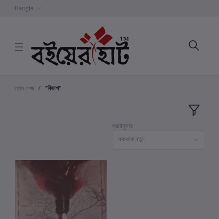
Bangla
হোম পেজ
"বিভাগ"
ক্রমানুসার
সবথেকে নতুন