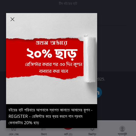
টিম বইয়ের হাট
আমার অ্যাকাউন্ট
প্রবেশ করুন
অর্ডার ইতিহাস
আমার ইচ্ছাগুলি
অর্ডার ট্র্যাকিং
Boier Haat™ | © All rights reserved 2025.
বইয়ের হাট পরিবারে আপনাকে স্বাগত জানাতে আমাদের কুপন -
REGISTER - রেজিস্টার করে ক্রয় করলে পান প্রথম
কেনাকাটায় 20% ছাড়
অ্যাকাউন্ট
কার্ট (
0
)
হোম পেজ
বিভাগ
বিজ্ঞপ্তি