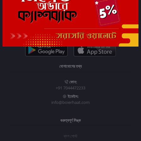
সাবস্ক্রাইব
যোগাযোগের তথ্য
ফোন:
+91 7044472233
ইমেইল:
info@boierhaat.com
গুরুত্বপূর্ণ লিঙ্ক
ব্লগ পোস্ট