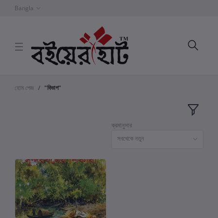
Bangla
হোম পেজ
"বিভাগ"
ক্রমানুসার
সবথেকে নতুন