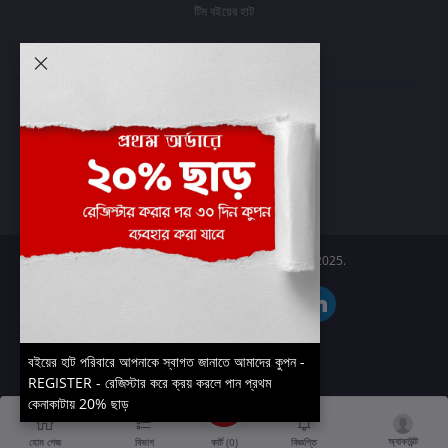
টিম বইয়ের হাট
আমার অ্যাকাউন্ট
প্রবেশ করুন
অর্ডার ইতিহাস
আমার ইচ্ছাগুলি
অর্ডার ট্র্যাকিং
Boier Haat™ | © All rights reserved 2025.
বইয়ের হাট পরিবারে আপনাকে স্বাগত জানাতে আমাদের কুপন -
REGISTER - রেজিস্টার করে ক্রয় করলে পান প্রথম
কেনাকাটায় 20% ছাড়
অ্যাকাউন্ট
কার্ট (
0
)
হোম পেজ
বিভাগ
বিজ্ঞপ্তি