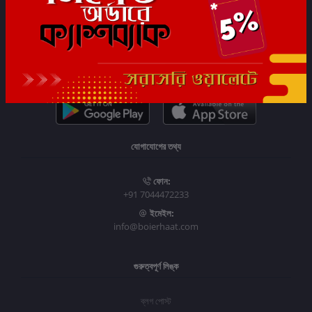
সাবস্ক্রাইব
যোগাযোগের তথ্য
ফোন:
+91 7044472233
ইমেইল:
info@boierhaat.com
গুরুত্বপূর্ণ লিঙ্ক
ব্লগ পোস্ট