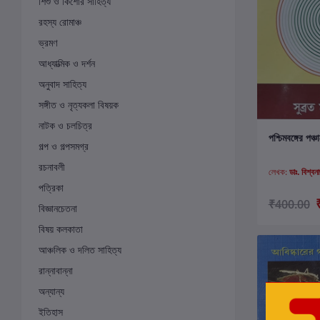
শিশু ও কিশোর সাহিত্য
রহস্য রোমাঞ্চ
ভ্রমণ
আধ্যাত্মিক ও দর্শন
অনুবাদ সাহিত্য
সঙ্গীত ও নৃত্যকলা বিষয়ক
নাটক ও চলচিত্র
ক
পশ্চিমবঙ্গের পঞ্
গল্প ও গল্পসমগ্র
রচনাবলী
লেখক:
ডাঃ. বিশ্বনা
পত্রিকা
₹400.00
বিজ্ঞানচেতনা
বিষয় কলকাতা
আঞ্চলিক ও দলিত সাহিত্য
রান্নাবান্না
অন্যান্য
ইতিহাস