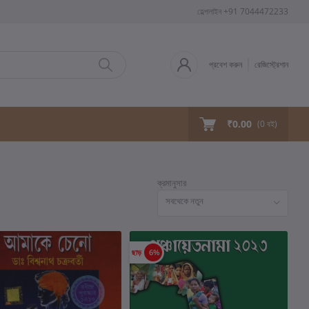
হেল্পলাইন
+91 7044472233
প্রবেশ করুন
রেজিস্ট্রেশান
₹0.00
(
0
বই)
ক্রমানুসার
সবথেকে নতুন
ছাড়
6%