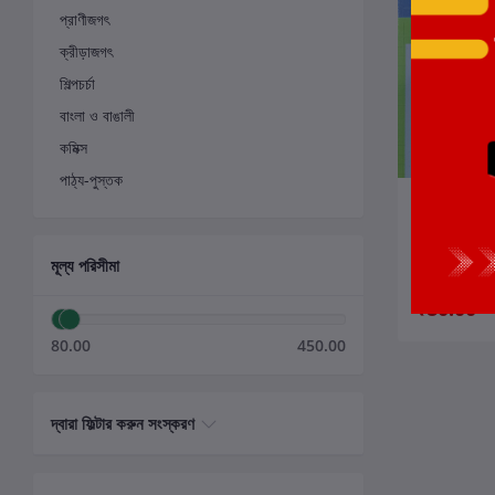
প্রাণীজগৎ
ক্রীড়াজগৎ
শিল্পচর্চা
বাংলা ও বাঙালী
কমিক্স
পাঠ্য-পুস্তক
ক
নাপিত থেকে ডা
লেখক:
ডাঃ. বিশ্বনা
মূল্য পরিসীমা
₹80.00
80.00
450.00
দ্বারা ফিল্টার করুন সংস্করণ