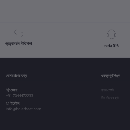
প্রত্যাবর্তন নীতিমালা
সমর্থন নীতি
যোগাযোগের তথ্য
গুরুত্বপূর্ণ লিঙ্ক
ফোন:
ব্লগ পোস্ট
+91 7044472233
টিম বইয়ের হাট
ইমেইল:
info@boierhaat.com