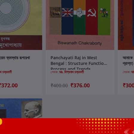
ার্টে যোগ করুন
কার্টে যোগ করুন
চায়েত ব্যবস্থার রূপরেখা
Panchayati Raj in West
আমাকে চে
Bengal : Structure Functions
প্রাপ্ত)
Process and Trends
থ চক্রবর্তী
লেখক:
ডাঃ. বিশ্বনাথ চক্রবর্তী
লেখক:
ডা
₹372.00
₹376.00
₹300
₹400.00