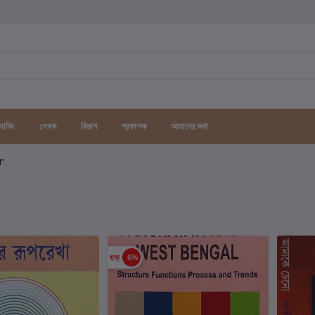
র্যাকিং
লেখক
বিভাগ
প্রকাশক
আমাদের কথা
গ"
ছাড়
6%