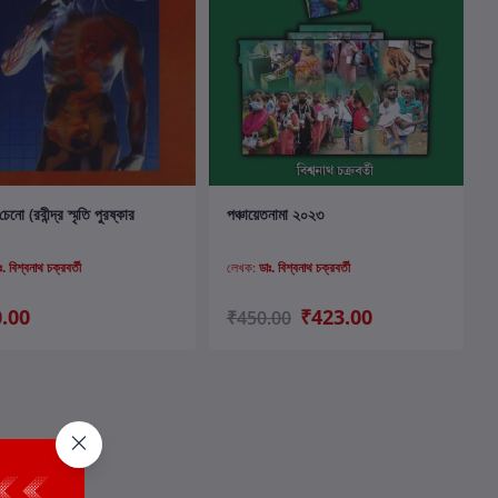
কার্টে যোগ করুন
কার্টে যোগ করুন
নো (রবীন্দ্র স্মৃতি পুরষ্কার
পঞ্চায়েতনামা ২০২৩
ঃ. বিশ্বনাথ চক্রবর্তী
লেখক:
ডাঃ. বিশ্বনাথ চক্রবর্তী
.00
₹423.00
₹450.00