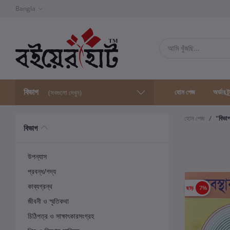
Bangla
বিভাগ
হোম পেজ
অর্ডার ট্
(সবগুলো দেখুন)
হোম পেজ
"বিভা
বিভাগ
উপন্যাস
প্রবন্ধ/গদ্য
কাব্যগ্রন্থ
ছাড়
7%
জীবনী ও স্মৃতিকথা
চিঠিপত্র ও সাক্ষাৎকারসংগ্রহ