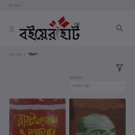
Bangla
হোম পেজ
"বিভাগ"
ক্রমানুসার
সবথেকে নতুন