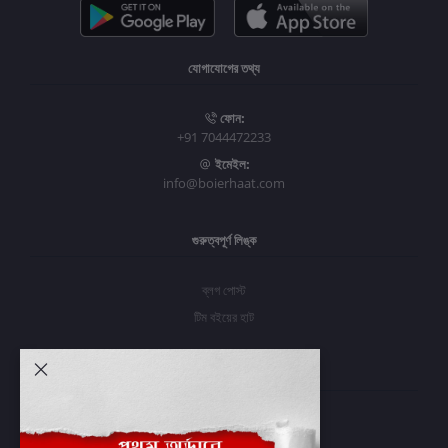
যোগাযোগের তথ্য
ফোন:
+91 7044472233
ইমেইল:
info@boierhaat.com
গুরুত্বপূর্ণ লিঙ্ক
ব্লগ পোস্ট
টিম বইয়ের হাট
আমার অ্যাকাউন্ট
প্রবেশ করুন