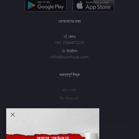
যোগাযোগের তথ্য
ফোন:
+91 7044472233
ইমেইল:
info@boierhaat.com
গুরুত্বপূর্ণ লিঙ্ক
ব্লগ পোস্ট
টিম বইয়ের হাট
আমার অ্যাকাউন্ট
প্রবেশ করুন