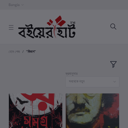
Bangla
হোম পেজ
"বিভাগ"
ক্রমানুসার
সবথেকে নতুন