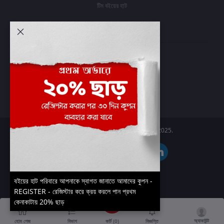
টিম বইয়ের হাট
আমার অ্যাকাউন্ট
প্রবেশ করুন
অর্ডার ইতিহাস
আমার ইচ্ছাগুলি
অর্ডার ট্র্যাকিং
Boier Haat™ | © All rights reserved 2025.
বইয়ের হাট পরিবারে আপনাকে স্বাগত জানাতে আমাদের কুপন -
REGISTER - রেজিস্টার করে ক্রয় করলে পান প্রথম
কেনাকাটায় 20% ছাড়
অ্যাকাউন্ট
কার্ট (
0
)
হোম পেজ
বিভাগ
বিজ্ঞপ্তি