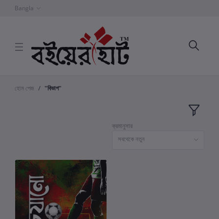
Bangla
হোম পেজ
"বিভাগ"
ক্রমানুসার
সবথেকে নতুন