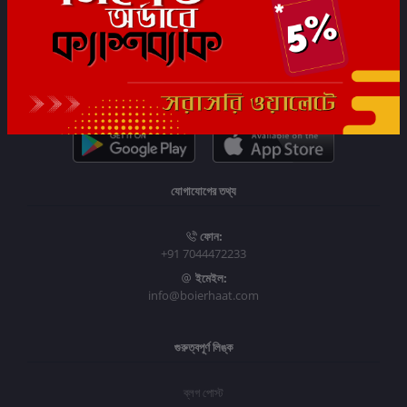
সাবস্ক্রাইব
যোগাযোগের তথ্য
ফোন:
+91 7044472233
ইমেইল:
info@boierhaat.com
গুরুত্বপূর্ণ লিঙ্ক
ব্লগ পোস্ট