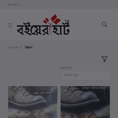
Bangla
হোম পেজ
"বিভাগ"
ক্রমানুসার
সবথেকে নতুন