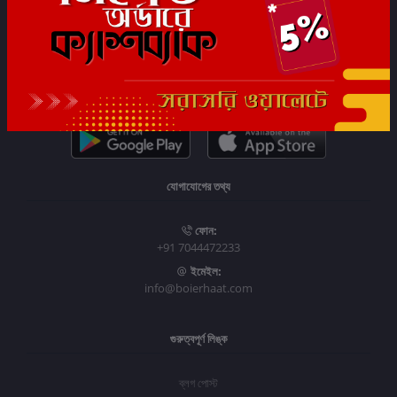
সাবস্ক্রাইব
যোগাযোগের তথ্য
ফোন:
+91 7044472233
ইমেইল:
info@boierhaat.com
গুরুত্বপূর্ণ লিঙ্ক
ব্লগ পোস্ট