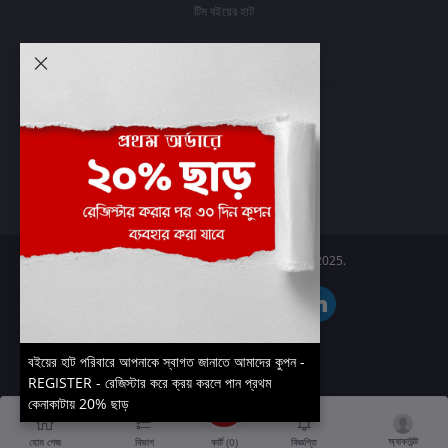
টিম বইয়ের হাট
আমার অ্যাকাউন্ট
প্রবেশ করুন
অর্ডার ইতিহাস
আমার ইচ্ছাগুলি
অর্ডার ট্র্যাকিং
Boier Haat™ | © All rights reserved 2025.
বইয়ের হাট পরিবারে আপনাকে স্বাগত জানাতে আমাদের কুপন -
REGISTER - রেজিস্টার করে ক্রয় করলে পান প্রথম
কেনাকাটায় 20% ছাড়
অ্যাকাউন্ট
কার্ট (
0
)
হোম পেজ
বিভাগ
বিজ্ঞপ্তি