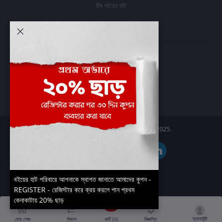
টিম বইয়ের হাট
আমার অ্যাকাউন্ট
প্রবেশ করুন
অর্ডার ইতিহাস
আমার ইচ্ছাগুলি
অর্ডার ট্র্যাকিং
Boier Haat™ | © All rights reserved 2025.
বইয়ের হাট পরিবারে আপনাকে স্বাগত জানাতে আমাদের কুপন -
REGISTER - রেজিস্টার করে ক্রয় করলে পান প্রথম
কেনাকাটায় 20% ছাড়
অ্যাকাউন্ট
কার্ট (
0
)
হোম পেজ
বিভাগ
বিজ্ঞপ্তি