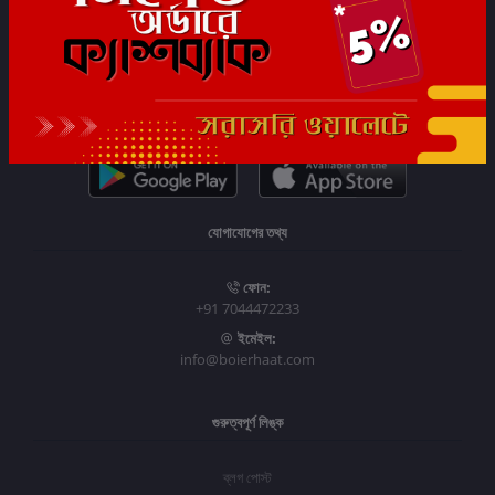
সাবস্ক্রাইব
যোগাযোগের তথ্য
ফোন:
+91 7044472233
ইমেইল:
info@boierhaat.com
গুরুত্বপূর্ণ লিঙ্ক
ব্লগ পোস্ট