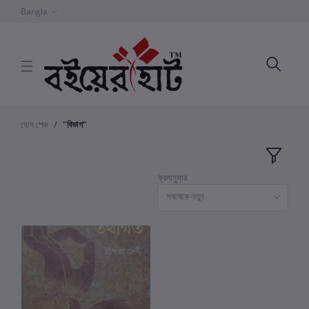
Bangla
হোম পেজ
"বিভাগ"
ক্রমানুসার
সবথেকে নতুন