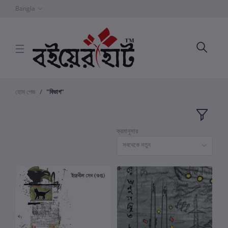
Bangla
হোম পেজ
"বিভাগ"
ক্রমানুসার
সবথেকে নতুন