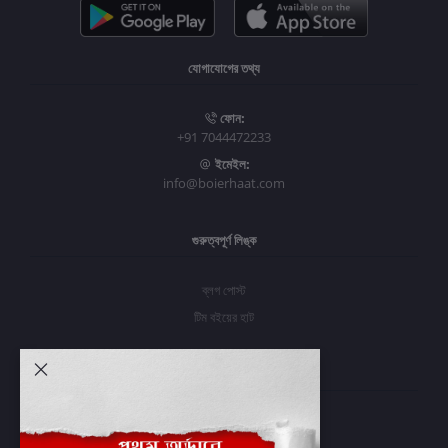
যোগাযোগের তথ্য
ফোন:
+91 7044472233
ইমেইল:
info@boierhaat.com
গুরুত্বপূর্ণ লিঙ্ক
ব্লগ পোস্ট
টিম বইয়ের হাট
আমার অ্যাকাউন্ট
প্রবেশ করুন