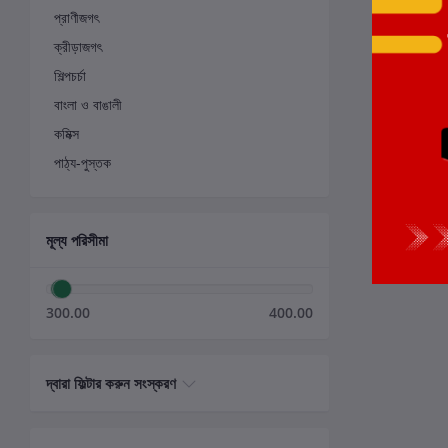
প্রাণীজগৎ
ক্রীড়াজগৎ
শিল্পচর্চা
বাংলা ও বাঙালী
কমিক্স
পাঠ্য-পুস্তক
মূল্য পরিসীমা
300.00
400.00
দ্বারা ফিল্টার করুন সংস্করণ