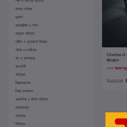
শিশু ও কিশোর সাহিত্য
রহস্য রোমাঞ্চ
ভ্রমণ
আধ্যাত্মিক ও দর্শন
অনুবাদ সাহিত্য
সঙ্গীত ও নৃত্যকলা বিষয়ক
নাটক ও চলচিত্র
ক
Cinema O 
গল্প ও গল্পসমগ্র
Bhabn
রচনাবলী
লেখক:
ইরাবান বসুর
পত্রিকা
₹400.00
বিজ্ঞানচেতনা
বিষয় কলকাতা
আঞ্চলিক ও দলিত সাহিত্য
রান্নাবান্না
অন্যান্য
ইতিহাস