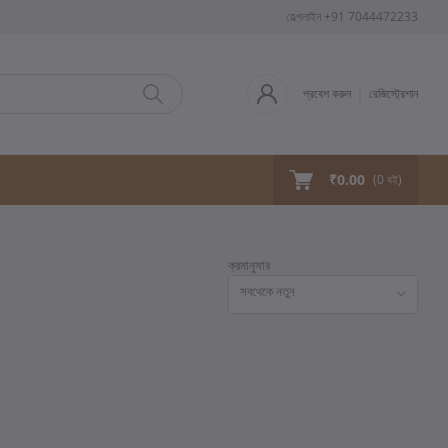
হেল্পলাইন
+91 7044472233
প্রবেশ করুন
রেজিস্ট্রেশান
₹0.00
(
0
বই)
ক্রমানুসার
সবথেকে নতুন