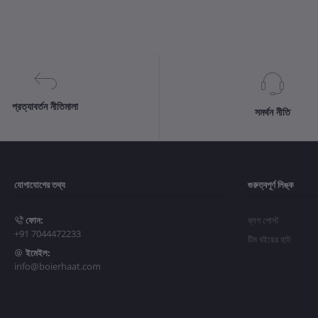
প্রত্যাবর্তন নীতিমালা
সমর্থন নীতি
যোগাযোগের তথ্য
গুরুত্বপূর্ণ লিঙ্ক
ফোন:
ব্লগ পোস্ট
+91 7044472233
টিম বইয়ের হাট
ইমেইল:
info@boierhaat.com