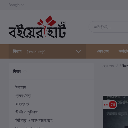
Bangla
বিভাগ
হোম পেজ
অর্ডার ট্
(সবগুলো দেখুন)
হোম পেজ
"বিভা
বিভাগ
উপন্যাস
প্রবন্ধ/গদ্য
কাব্যগ্রন্থ
ছাড়
7%
জীবনী ও স্মৃতিকথা
চিঠিপত্র ও সাক্ষাৎকারসংগ্রহ