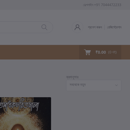
হেল্পলাইন
+91 7044472233
প্রবেশ করুন
রেজিস্ট্রেশান
₹0.00
(
0
বই)
ক্রমানুসার
সবথেকে নতুন