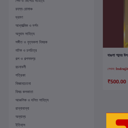
শিশু ও কিশোর সাহিত্য
রহস্য রোমাঞ্চ
ভ্রমণ
আধ্যাত্মিক ও দর্শন
অনুবাদ সাহিত্য
সঙ্গীত ও নৃত্যকলা বিষয়ক
নাটক ও চলচিত্র
ক
বাঙলা শব্দের উৎ
গল্প ও গল্পসমগ্র
রচনাবলী
লেখক:
Indraji
পত্রিকা
₹500.00
বিজ্ঞানচেতনা
বিষয় কলকাতা
আঞ্চলিক ও দলিত সাহিত্য
রান্নাবান্না
অন্যান্য
ইতিহাস