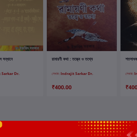
ার্টে যোগ করুন
কার্টে যোগ করুন
স সন্ধানে
রামায়ণী কথা : তত্ত্বে ও তথ্যে
শতসাধক
t Sarkar Dr.
লেখক:
Indrajit Sarkar Dr.
লেখক:
I
₹400.00
₹400