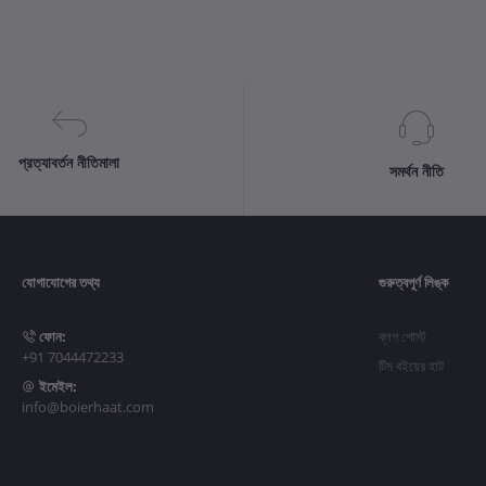
প্রত্যাবর্তন নীতিমালা
সমর্থন নীতি
যোগাযোগের তথ্য
গুরুত্বপূর্ণ লিঙ্ক
ফোন:
ব্লগ পোস্ট
+91 7044472233
টিম বইয়ের হাট
ইমেইল:
info@boierhaat.com