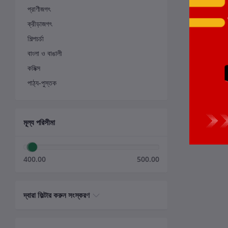
প্রাণীজগৎ
ক্রীড়াজগৎ
শিল্পচর্চা
বাংলা ও বাঙালী
কমিক্স
পাঠ্য-পুস্তক
মূল্য পরিসীমা
400.00
500.00
দ্বারা ফিল্টার করুন সংস্করণ