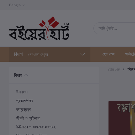
Bangla
বিভাগ
হোম পেজ
অর্ডার ট্
(সবগুলো দেখুন)
হোম পেজ
"বিভা
বিভাগ
উপন্যাস
প্রবন্ধ/গদ্য
কাব্যগ্রন্থ
জীবনী ও স্মৃতিকথা
চিঠিপত্র ও সাক্ষাৎকারসংগ্রহ