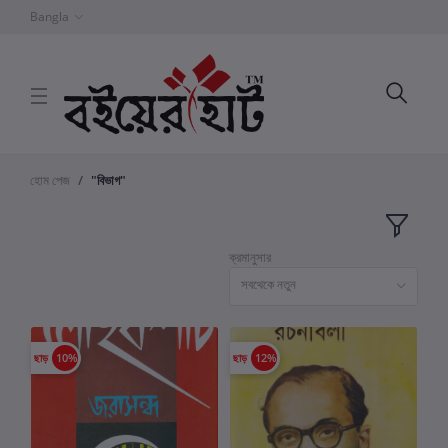
Bangla
হোম পেজ
"বিভাগ"
ক্রমানুসার
সবথেকে নতুন
ছাড়
10%
ছাড়
12%