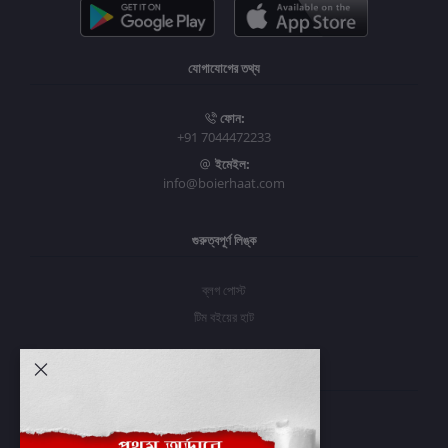
যোগাযোগের তথ্য
ফোন:
+91 7044472233
ইমেইল:
info@boierhaat.com
গুরুত্বপূর্ণ লিঙ্ক
ব্লগ পোস্ট
টিম বইয়ের হাট
আমার অ্যাকাউন্ট
প্রবেশ করুন