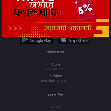
সাবস্ক্রাইব
যোগাযোগের তথ্য
ফোন:
+91 7044472233
ইমেইল:
info@boierhaat.com
গুরুত্বপূর্ণ লিঙ্ক
ব্লগ পোস্ট