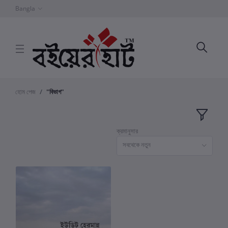
Bangla
হোম পেজ
"বিভাগ"
ক্রমানুসার
সবথেকে নতুন