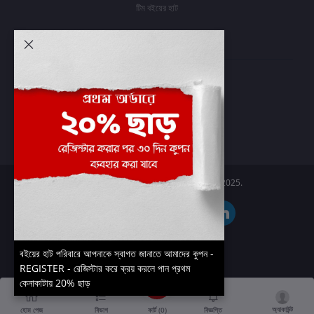
টিম বইয়ের হাট
আমার অ্যাকাউন্ট
প্রবেশ করুন
অর্ডার ইতিহাস
আমার ইচ্ছাগুলি
অর্ডার ট্র্যাকিং
Boier Haat™ | © All rights reserved 2025.
বইয়ের হাট পরিবারে আপনাকে স্বাগত জানাতে আমাদের কুপন -
REGISTER - রেজিস্টার করে ক্রয় করলে পান প্রথম
কেনাকাটায় 20% ছাড়
অ্যাকাউন্ট
কার্ট (
0
)
হোম পেজ
বিভাগ
বিজ্ঞপ্তি