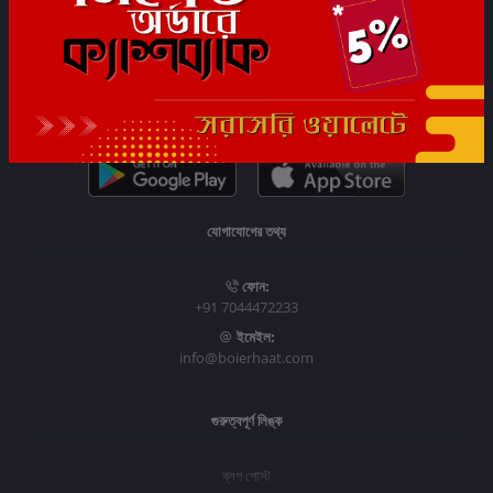
সাবস্ক্রাইব
যোগাযোগের তথ্য
ফোন:
+91 7044472233
ইমেইল:
info@boierhaat.com
গুরুত্বপূর্ণ লিঙ্ক
ব্লগ পোস্ট