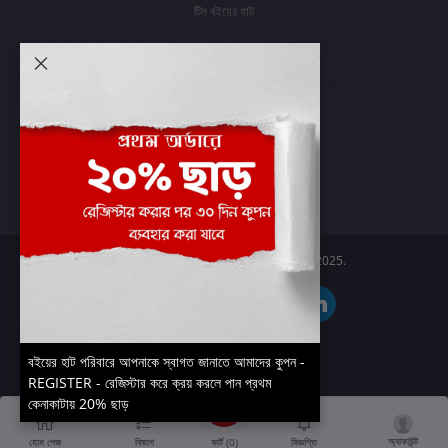
টিম বইয়ের হাট
আমার অ্যাকাউন্ট
প্রবেশ করুন
অর্ডার ইতিহাস
আমার ইচ্ছাগুলি
অর্ডার ট্র্যাকিং
Boier Haat™ | © All rights reserved 2025.
বইয়ের হাট পরিবারে আপনাকে স্বাগত জানাতে আমাদের কুপন -
REGISTER - রেজিস্টার করে ক্রয় করলে পান প্রথম
কেনাকাটায় 20% ছাড়
অ্যাকাউন্ট
কার্ট (
0
)
হোম পেজ
বিভাগ
বিজ্ঞপ্তি