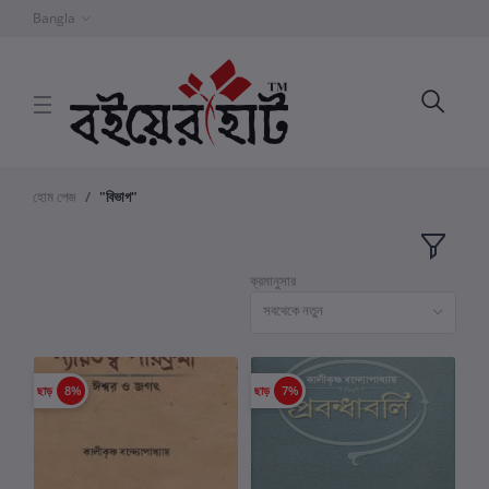
Bangla
হোম পেজ
"বিভাগ"
ক্রমানুসার
সবথেকে নতুন
ছাড়
8%
ছাড়
7%