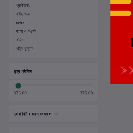
প্রাণীজগৎ
ক্রীড়াজগৎ
শিল্পচর্চা
বাংলা ও বাঙালী
কমিক্স
পাঠ্য-পুস্তক
মূল্য পরিসীমা
375.00
375.00
দ্বারা ফিল্টার করুন সংস্করণ