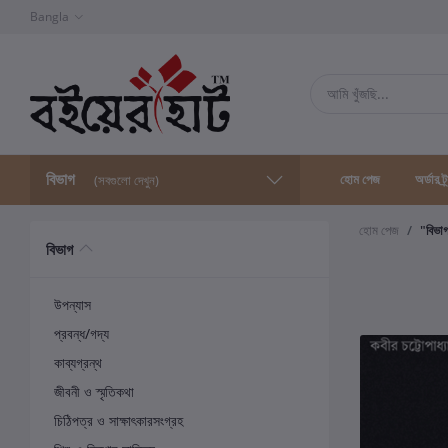
Bangla
বিভাগ
হোম পেজ
অর্ডার ট্
(সবগুলো দেখুন)
হোম পেজ
"বিভা
বিভাগ
উপন্যাস
প্রবন্ধ/গদ্য
কাব্যগ্রন্থ
জীবনী ও স্মৃতিকথা
চিঠিপত্র ও সাক্ষাৎকারসংগ্রহ