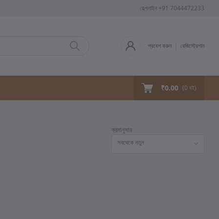
হেল্পলাইন
+91 7044472233
প্রবেশ করুন
রেজিস্ট্রেশান
₹0.00
(
0
বই)
ক্রমানুসার
সবথেকে নতুন