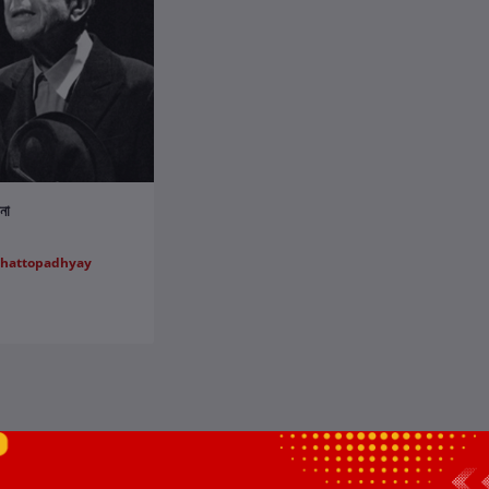
ার্টে যোগ করুন
না
Chattopadhyay