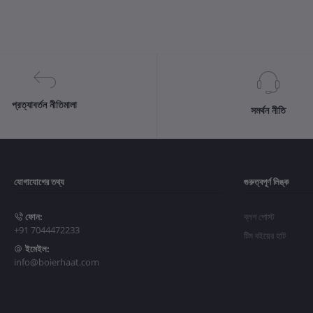
প্রত্যাবর্তন নীতিমালা
সমর্থন নীতি
যোগাযোগের তথ্য
গুরুত্বপূর্ণ লিঙ্ক
ফোন:
ব্লগ পোস্ট
+91 7044472233
টিম বইয়ের হাট
ইমেইল:
info@boierhaat.com