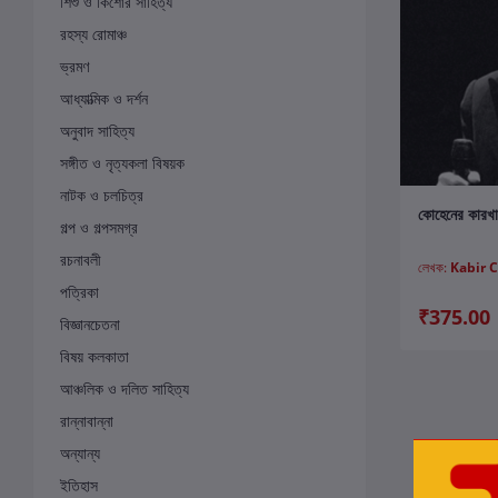
শিশু ও কিশোর সাহিত্য
রহস্য রোমাঞ্চ
ভ্রমণ
আধ্যাত্মিক ও দর্শন
অনুবাদ সাহিত্য
সঙ্গীত ও নৃত্যকলা বিষয়ক
নাটক ও চলচিত্র
ক
কোহেনের কারখা
গল্প ও গল্পসমগ্র
রচনাবলী
লেখক:
Kabir 
পত্রিকা
₹375.00
বিজ্ঞানচেতনা
বিষয় কলকাতা
আঞ্চলিক ও দলিত সাহিত্য
রান্নাবান্না
অন্যান্য
ইতিহাস