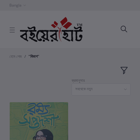
Bangla
হোম পেজ
"বিভাগ"
ক্রমানুসার
সবথেকে নতুন