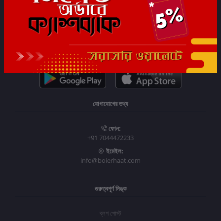
সাবস্ক্রাইব
যোগাযোগের তথ্য
ফোন:
+91 7044472233
ইমেইল:
info@boierhaat.com
গুরুত্বপূর্ণ লিঙ্ক
ব্লগ পোস্ট