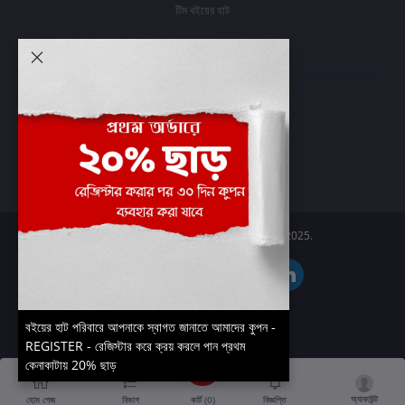
টিম বইয়ের হাট
আমার অ্যাকাউন্ট
প্রবেশ করুন
অর্ডার ইতিহাস
আমার ইচ্ছাগুলি
অর্ডার ট্র্যাকিং
Boier Haat™ | © All rights reserved 2025.
বইয়ের হাট পরিবারে আপনাকে স্বাগত জানাতে আমাদের কুপন -
REGISTER - রেজিস্টার করে ক্রয় করলে পান প্রথম
কেনাকাটায় 20% ছাড়
অ্যাকাউন্ট
কার্ট (
0
)
হোম পেজ
বিভাগ
বিজ্ঞপ্তি